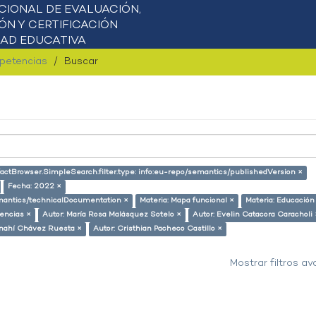
mpetencias
Buscar
factBrowser.SimpleSearch.filter.type: info:eu-repo/semantics/publishedVersion ×
Fecha: 2022 ×
semantics/technicalDocumentation ×
Materia: Mapa funcional ×
Materia: Educación
encias ×
Autor: María Rosa Malásquez Sotelo ×
Autor: Evelin Catacora Caracholi 
Anahí Chávez Ruesta ×
Autor: Cristhian Pacheco Castillo ×
Mostrar filtros a