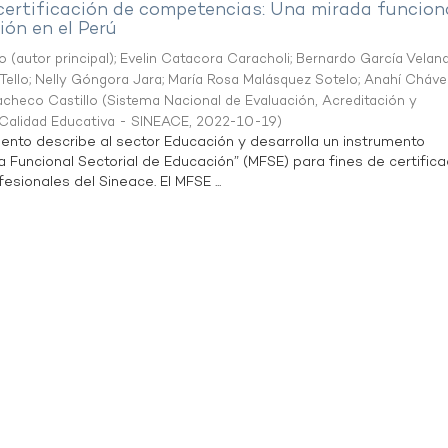
 certificación de competencias: Una mirada funcion
ón en el Perú
o (autor principal)
;
Evelin Catacora Caracholi
;
Bernardo García Velan
Tello
;
Nelly Góngora Jara
;
María Rosa Malásquez Sotelo
;
Anahí Cháve
acheco Castillo
(
Sistema Nacional de Evaluación, Acreditación y
a Calidad Educativa - SINEACE
,
2022-10-19
)
ento describe al sector Educación y desarrolla un instrumento
Funcional Sectorial de Educación” (MFSE) para fines de certifica
sionales del Sineace. El MFSE ...