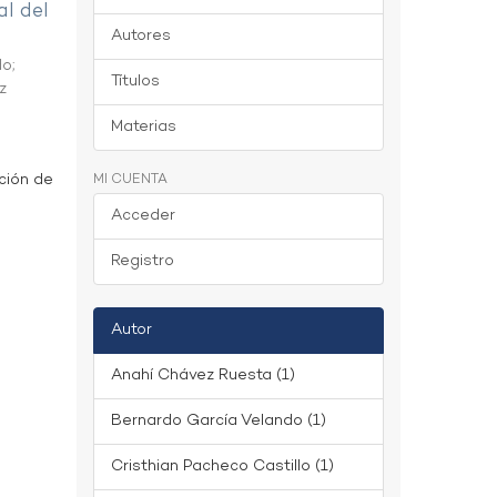
al del
Autores
do
;
Títulos
z
Materias
ción de
MI CUENTA
Acceder
Registro
Autor
Anahí Chávez Ruesta (1)
Bernardo García Velando (1)
Cristhian Pacheco Castillo (1)