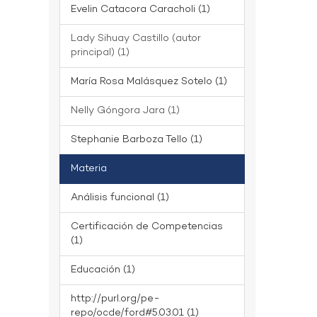
Evelin Catacora Caracholi (1)
Lady Sihuay Castillo (autor
principal) (1)
María Rosa Malásquez Sotelo (1)
Nelly Góngora Jara (1)
Stephanie Barboza Tello (1)
Materia
Análisis funcional (1)
Certificación de Competencias
(1)
Educación (1)
http://purl.org/pe-
repo/ocde/ford#5.03.01 (1)