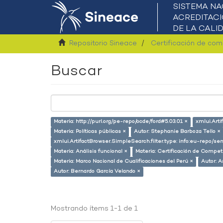
Repositorio Sineace
Certificación de co
Buscar
Materia: http://purl.org/pe-repo/ocde/ford#5.03.01 ×
xmlui.Arti
Materia: Políticas públicas ×
Autor: Stephanie Barboza Tello ×
xmlui.ArtifactBrowser.SimpleSearch.filter.type: info:eu-repo/
Materia: Análisis funcional ×
Materia: Certificación de Compet
Materia: Marco Nacional de Cualificaciones del Perú ×
Autor: 
Autor: Bernardo García Velando ×
Mostrando ítems 1-1 de 1