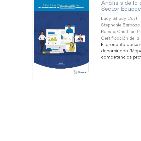
Análisis de la
Sector Educaci
Lady Sihuay Castill
Stephanie Barboza 
Ruesta
;
Cristhian P
Certificación de l
El presente docum
denominado “Mapa 
competencias profe