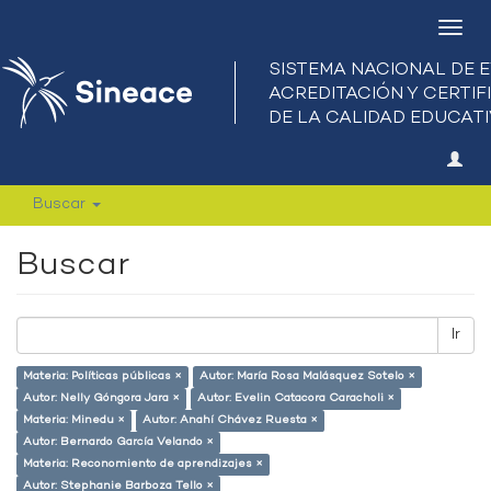
Camb
nave
Buscar
Buscar
Ir
Materia: Políticas públicas ×
Autor: María Rosa Malásquez Sotelo ×
Autor: Nelly Góngora Jara ×
Autor: Evelin Catacora Caracholi ×
Materia: Minedu ×
Autor: Anahí Chávez Ruesta ×
Autor: Bernardo García Velando ×
Materia: Reconomiento de aprendizajes ×
Autor: Stephanie Barboza Tello ×