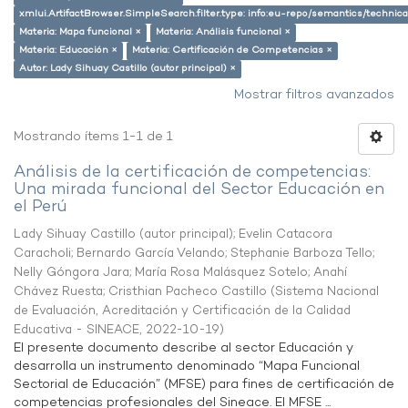
xmlui.ArtifactBrowser.SimpleSearch.filter.type: info:eu-repo/semantics/techni
Materia: Mapa funcional ×
Materia: Análisis funcional ×
Materia: Educación ×
Materia: Certificación de Competencias ×
Autor: Lady Sihuay Castillo (autor principal) ×
Mostrar filtros avanzados
Mostrando ítems 1-1 de 1
Análisis de la certificación de competencias:
Una mirada funcional del Sector Educación en
el Perú
Lady Sihuay Castillo (autor principal)
;
Evelin Catacora
Caracholi
;
Bernardo García Velando
;
Stephanie Barboza Tello
;
Nelly Góngora Jara
;
María Rosa Malásquez Sotelo
;
Anahí
Chávez Ruesta
;
Cristhian Pacheco Castillo
(
Sistema Nacional
de Evaluación, Acreditación y Certificación de la Calidad
Educativa - SINEACE
,
2022-10-19
)
El presente documento describe al sector Educación y
desarrolla un instrumento denominado “Mapa Funcional
Sectorial de Educación” (MFSE) para fines de certificación de
competencias profesionales del Sineace. El MFSE ...