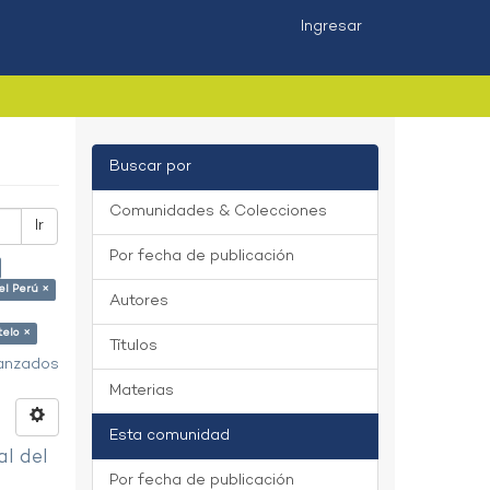
Ingresar
Buscar por
Comunidades & Colecciones
Ir
Por fecha de publicación
el Perú ×
Autores
telo ×
Títulos
vanzados
Materias
Esta comunidad
al del
Por fecha de publicación