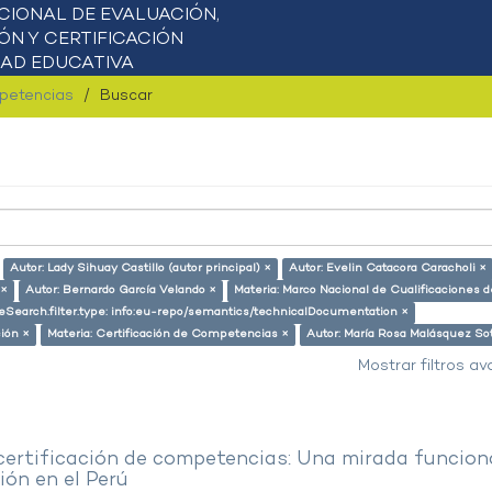
mpetencias
Buscar
Autor: Lady Sihuay Castillo (autor principal) ×
Autor: Evelin Catacora Caracholi ×
 ×
Autor: Bernardo García Velando ×
Materia: Marco Nacional de Cualificaciones d
eSearch.filter.type: info:eu-repo/semantics/technicalDocumentation ×
ión ×
Materia: Certificación de Competencias ×
Autor: María Rosa Malásquez So
Mostrar filtros a
 certificación de competencias: Una mirada funcion
ón en el Perú