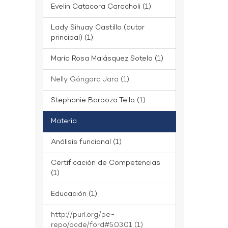
Evelin Catacora Caracholi (1)
Lady Sihuay Castillo (autor
principal) (1)
María Rosa Malásquez Sotelo (1)
Nelly Góngora Jara (1)
Stephanie Barboza Tello (1)
Materia
Análisis funcional (1)
Certificación de Competencias
(1)
Educación (1)
http://purl.org/pe-
repo/ocde/ford#5.03.01 (1)