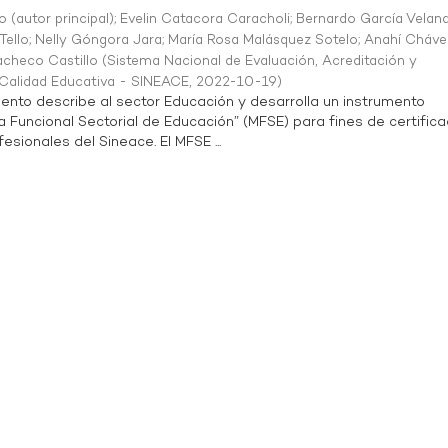
o (autor principal)
;
Evelin Catacora Caracholi
;
Bernardo García Velan
Tello
;
Nelly Góngora Jara
;
María Rosa Malásquez Sotelo
;
Anahí Cháve
acheco Castillo
(
Sistema Nacional de Evaluación, Acreditación y
a Calidad Educativa - SINEACE
,
2022-10-19
)
ento describe al sector Educación y desarrolla un instrumento
Funcional Sectorial de Educación” (MFSE) para fines de certifica
sionales del Sineace. El MFSE ...