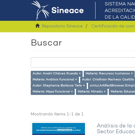
Repositorio Sineace
Certificación de co
Buscar
Autor: Anahí Chávez Ruesta ×
Materia: Recursos humanos ×
Materia: Análisis funcional ×
Autor: Cristhian Pacheco Castillo
Autor: Stephanie Barboza Tello ×
xmlui.ArtifactBrowser.Simpl
Materia: Mapa funcional ×
Materia: Minedu ×
Materia: Educac
Mostrando ítems 1-1 de 1
Análisis de la
Sector Educaci