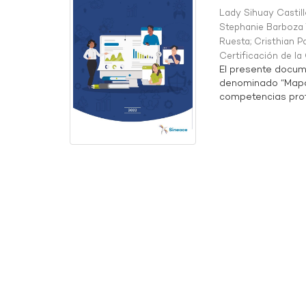
Lady Sihuay Castill
Stephanie Barboza 
Ruesta
;
Cristhian P
Certificación de l
El presente docum
denominado “Mapa 
competencias profe