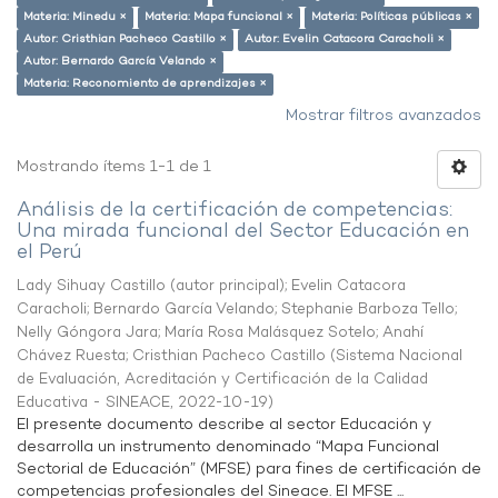
Materia: Minedu ×
Materia: Mapa funcional ×
Materia: Políticas públicas ×
Autor: Cristhian Pacheco Castillo ×
Autor: Evelin Catacora Caracholi ×
Autor: Bernardo García Velando ×
Materia: Reconomiento de aprendizajes ×
Mostrar filtros avanzados
Mostrando ítems 1-1 de 1
Análisis de la certificación de competencias:
Una mirada funcional del Sector Educación en
el Perú
Lady Sihuay Castillo (autor principal)
;
Evelin Catacora
Caracholi
;
Bernardo García Velando
;
Stephanie Barboza Tello
;
Nelly Góngora Jara
;
María Rosa Malásquez Sotelo
;
Anahí
Chávez Ruesta
;
Cristhian Pacheco Castillo
(
Sistema Nacional
de Evaluación, Acreditación y Certificación de la Calidad
Educativa - SINEACE
,
2022-10-19
)
El presente documento describe al sector Educación y
desarrolla un instrumento denominado “Mapa Funcional
Sectorial de Educación” (MFSE) para fines de certificación de
competencias profesionales del Sineace. El MFSE ...