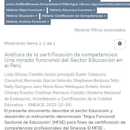
xmlui.ArtifactBrowser.SimpleSearch.filter.type: info:eu-repo/semantics/techni
Materia: Mapa funcional ×
Materia: Recursos humanos ×
Materia: Educación ×
Materia: Certificación de Competencias ×
Materia: Análisis funcional ×
Mostrar filtros avanzados
Mostrando ítems 1-1 de 1
Análisis de la certificación de competencias:
Una mirada funcional del Sector Educación en
el Perú
Lady Sihuay Castillo (autor principal)
;
Evelin Catacora
Caracholi
;
Bernardo García Velando
;
Stephanie Barboza Tello
;
Nelly Góngora Jara
;
María Rosa Malásquez Sotelo
;
Anahí
Chávez Ruesta
;
Cristhian Pacheco Castillo
(
Sistema Nacional
de Evaluación, Acreditación y Certificación de la Calidad
Educativa - SINEACE
,
2022-10-19
)
El presente documento describe al sector Educación y
desarrolla un instrumento denominado “Mapa Funcional
Sectorial de Educación” (MFSE) para fines de certificación de
competencias profesionales del Sineace. El MFSE ...