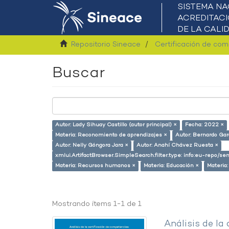
Repositorio Sineace
Certificación de co
Buscar
Autor: Lady Sihuay Castillo (autor principal) ×
Fecha: 2022 ×
Materia: Reconomiento de aprendizajes ×
Autor: Bernardo Gar
Autor: Nelly Góngora Jara ×
Autor: Anahí Chávez Ruesta ×
xmlui.ArtifactBrowser.SimpleSearch.filter.type: info:eu-repo/
Materia: Recursos humanos ×
Materia: Educación ×
Materia
Mostrando ítems 1-1 de 1
Análisis de la