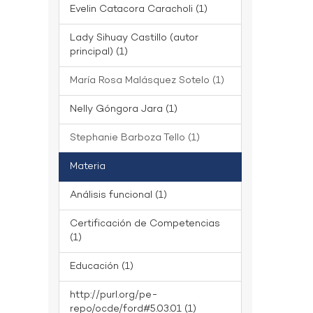
Evelin Catacora Caracholi (1)
Lady Sihuay Castillo (autor
principal) (1)
María Rosa Malásquez Sotelo (1)
Nelly Góngora Jara (1)
Stephanie Barboza Tello (1)
Materia
Análisis funcional (1)
Certificación de Competencias
(1)
Educación (1)
http://purl.org/pe-
repo/ocde/ford#5.03.01 (1)