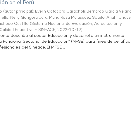
ón en el Perú
o (autor principal)
;
Evelin Catacora Caracholi
;
Bernardo García Velan
Tello
;
Nelly Góngora Jara
;
María Rosa Malásquez Sotelo
;
Anahí Cháve
acheco Castillo
(
Sistema Nacional de Evaluación, Acreditación y
a Calidad Educativa - SINEACE
,
2022-10-19
)
ento describe al sector Educación y desarrolla un instrumento
Funcional Sectorial de Educación” (MFSE) para fines de certifica
sionales del Sineace. El MFSE ...