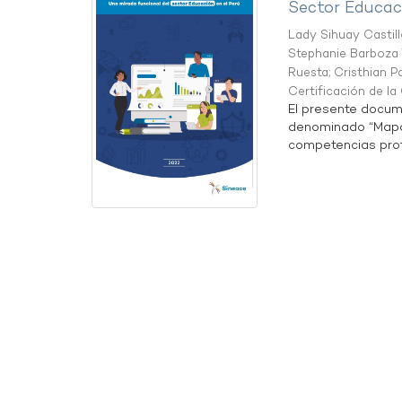
Sector Educaci
Lady Sihuay Castill
Stephanie Barboza 
Ruesta
;
Cristhian P
Certificación de l
El presente docum
denominado “Mapa 
competencias profe