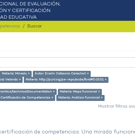
mpetencias
Buscar
Materia: Minedu ×
Autor: Evelin Catacora Caracholi ×
cía Velando ×
Materia: http://purl.org/pe-repo/ocde/ford#5.03.01 ×
semantics/technicalDocumentation ×
Materia: Mapa funcional ×
: Certificación de Competencias ×
Materia: Análisis funcional ×
Mostrar filtros a
 certificación de competencias: Una mirada funcion