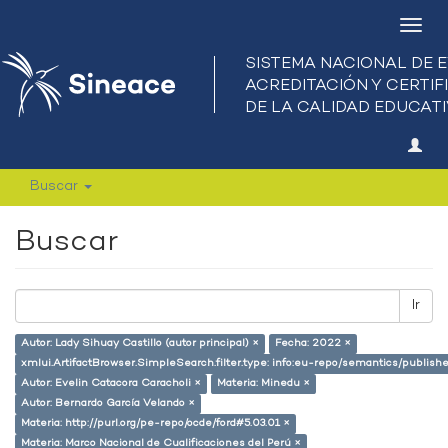
Camb
nave
Buscar
Buscar
Ir
Autor: Lady Sihuay Castillo (autor principal) ×
Fecha: 2022 ×
xmlui.ArtifactBrowser.SimpleSearch.filter.type: info:eu-repo/semantics/publish
Autor: Evelin Catacora Caracholi ×
Materia: Minedu ×
Autor: Bernardo García Velando ×
Materia: http://purl.org/pe-repo/ocde/ford#5.03.01 ×
Materia: Marco Nacional de Cualificaciones del Perú ×