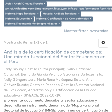
Autor: Anahí Chávez Ruesta ×
xmlui.ArtifactBrowser.SimpleSearch.filter.type: info:eu-repo/semantics/techni
Materia: Mapa funcional ×
Materia: Análisis funcional ×
Materia: Educación ×
Materia: Certificación de Competencias ×
Materia: Reconomiento de aprendizajes ×
Mostrar filtros avanzados
Mostrando ítems 1-1 de 1
Análisis de la certificación de competencias:
Una mirada funcional del Sector Educación en
el Perú
Lady Sihuay Castillo (autor principal)
;
Evelin Catacora
Caracholi
;
Bernardo García Velando
;
Stephanie Barboza Tello
;
Nelly Góngora Jara
;
María Rosa Malásquez Sotelo
;
Anahí
Chávez Ruesta
;
Cristhian Pacheco Castillo
(
Sistema Nacional
de Evaluación, Acreditación y Certificación de la Calidad
Educativa - SINEACE
,
2022-10-19
)
El presente documento describe al sector Educación y
desarrolla un instrumento denominado “Mapa Funcional
Sectorial de Educación” (MFSE) para fines de certificación de