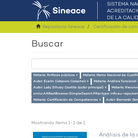
Repositorio Sineace
Certificación de co
Buscar
Materia: Políticas públicas ×
Materia: Marco Nacional de Cualif
Autor: Evelin Catacora Caracholi ×
Materia: Análisis funcional 
Autor: Lady Sihuay Castillo (autor principal) ×
Materia: Recono
xmlui.ArtifactBrowser.SimpleSearch.filter.type: info:eu-repo/
Materia: Certificación de Competencias ×
Autor: Bernardo Gar
Mostrando ítems 1-1 de 1
Análisis de la