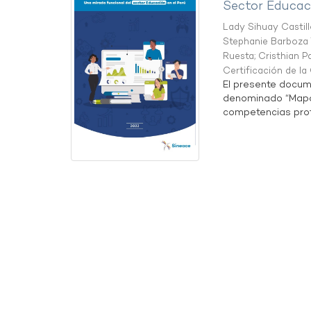
Sector Educaci
Lady Sihuay Castill
Stephanie Barboza 
Ruesta
;
Cristhian P
Certificación de l
El presente docum
denominado “Mapa 
competencias profe