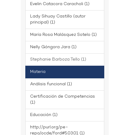
Evelin Catacora Caracholi (1)
Lady Sihuay Castillo (autor
principal) (1)
María Rosa Malásquez Sotelo (1)
Nelly Góngora Jara (1)
Stephanie Barboza Tello (1)
Materia
Análisis funcional (1)
Certificación de Competencias
(1)
Educación (1)
http://purl.org/pe-
repo/ocde/ford#5.03.01 (1)