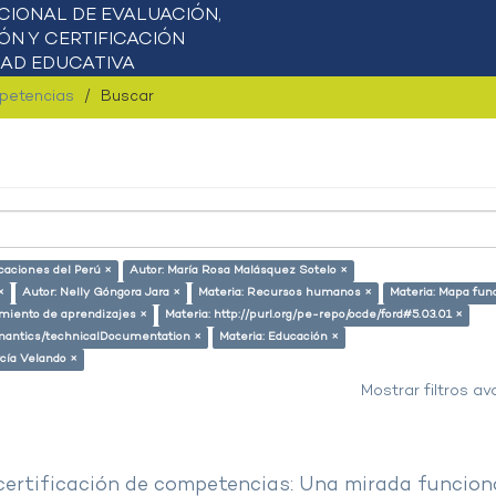
mpetencias
Buscar
icaciones del Perú ×
Autor: María Rosa Malásquez Sotelo ×
×
Autor: Nelly Góngora Jara ×
Materia: Recursos humanos ×
Materia: Mapa fun
miento de aprendizajes ×
Materia: http://purl.org/pe-repo/ocde/ford#5.03.01 ×
semantics/technicalDocumentation ×
Materia: Educación ×
cía Velando ×
Mostrar filtros a
 certificación de competencias: Una mirada funcion