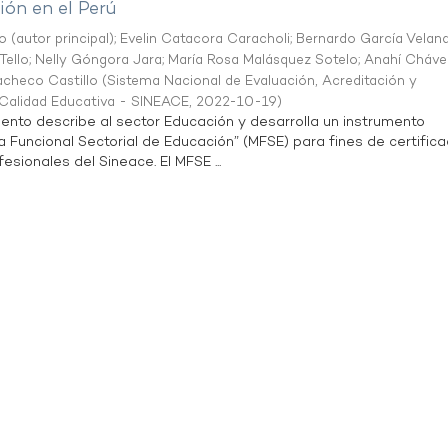
ón en el Perú
o (autor principal)
;
Evelin Catacora Caracholi
;
Bernardo García Velan
Tello
;
Nelly Góngora Jara
;
María Rosa Malásquez Sotelo
;
Anahí Cháve
acheco Castillo
(
Sistema Nacional de Evaluación, Acreditación y
a Calidad Educativa - SINEACE
,
2022-10-19
)
ento describe al sector Educación y desarrolla un instrumento
Funcional Sectorial de Educación” (MFSE) para fines de certifica
sionales del Sineace. El MFSE ...