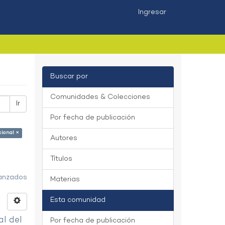
Ingresar
Buscar por
Comunidades & Colecciones
Ir
Por fecha de publicación
cional ×
Autores
Títulos
vanzados
Materias
Esta comunidad
al del
Por fecha de publicación