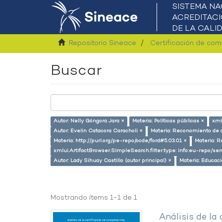
Repositorio Sineace
Certificación de co
Buscar
Autor: Nelly Góngora Jara ×
Materia: Políticas públicas ×
xml
Autor: Evelin Catacora Caracholi ×
Materia: Reconomiento de 
Materia: http://purl.org/pe-repo/ocde/ford#5.03.01 ×
Materia: 
xmlui.ArtifactBrowser.SimpleSearch.filter.type: info:eu-repo/
Autor: Lady Sihuay Castillo (autor principal) ×
Materia: Educac
Mostrando ítems 1-1 de 1
Análisis de la