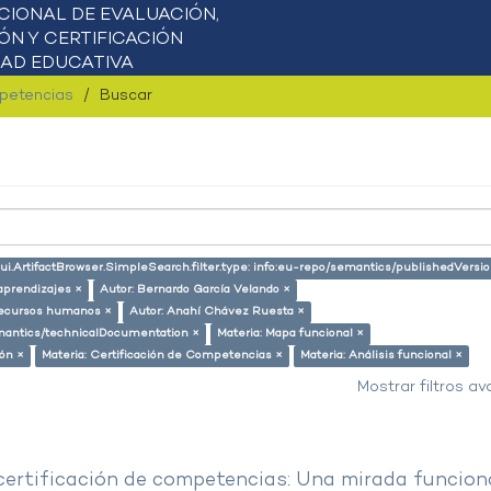
mpetencias
Buscar
ui.ArtifactBrowser.SimpleSearch.filter.type: info:eu-repo/semantics/publishedVersio
aprendizajes ×
Autor: Bernardo García Velando ×
Recursos humanos ×
Autor: Anahí Chávez Ruesta ×
semantics/technicalDocumentation ×
Materia: Mapa funcional ×
ión ×
Materia: Certificación de Competencias ×
Materia: Análisis funcional ×
Mostrar filtros a
 certificación de competencias: Una mirada funcion