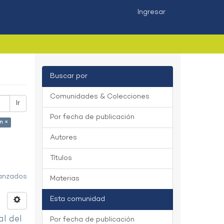
Ingresar
Buscar por
Comunidades & Colecciones
Ir
Por fecha de publicación
n ×
Autores
Títulos
vanzados
Materias
Esta comunidad
al del
Por fecha de publicación