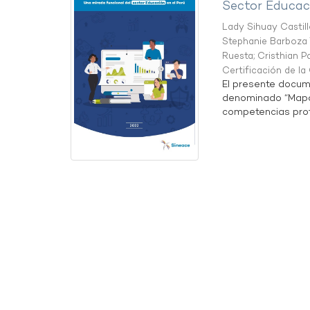
Sector Educaci
Lady Sihuay Castill
Stephanie Barboza 
Ruesta
;
Cristhian P
Certificación de l
El presente docum
denominado “Mapa 
competencias profe