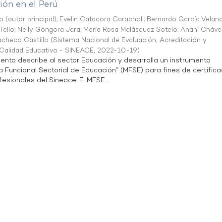
ón en el Perú
o (autor principal)
;
Evelin Catacora Caracholi
;
Bernardo García Velan
Tello
;
Nelly Góngora Jara
;
María Rosa Malásquez Sotelo
;
Anahí Cháve
acheco Castillo
(
Sistema Nacional de Evaluación, Acreditación y
a Calidad Educativa - SINEACE
,
2022-10-19
)
ento describe al sector Educación y desarrolla un instrumento
Funcional Sectorial de Educación” (MFSE) para fines de certifica
sionales del Sineace. El MFSE ...