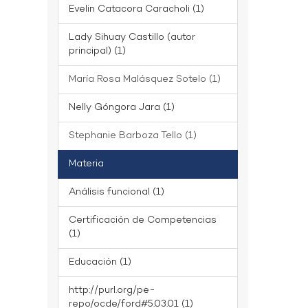
Evelin Catacora Caracholi (1)
Lady Sihuay Castillo (autor
principal) (1)
María Rosa Malásquez Sotelo (1)
Nelly Góngora Jara (1)
Stephanie Barboza Tello (1)
Materia
Análisis funcional (1)
Certificación de Competencias
(1)
Educación (1)
http://purl.org/pe-
repo/ocde/ford#5.03.01 (1)