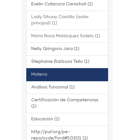
Evelin Catacora Caracholi (1)
Lady Sihuay Castillo (autor
principal) (1)
María Rosa Malásquez Sotelo (1)
Nelly Góngora Jara (1)
Stephanie Barboza Tello (1)
Materia
Análisis funcional (1)
Certificación de Competencias
(1)
Educación (1)
http://purl.org/pe-
repo/ocde/ford#5.03.01 (1)