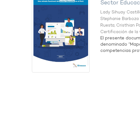
Sector Educaci
Lady Sihuay Castill
Stephanie Barboza 
Ruesta
;
Cristhian P
Certificación de l
El presente docum
denominado “Mapa 
competencias profe