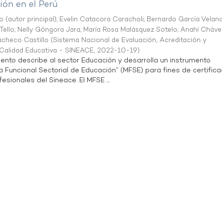
ón en el Perú
o (autor principal)
;
Evelin Catacora Caracholi
;
Bernardo García Velan
Tello
;
Nelly Góngora Jara
;
María Rosa Malásquez Sotelo
;
Anahí Cháve
acheco Castillo
(
Sistema Nacional de Evaluación, Acreditación y
a Calidad Educativa - SINEACE
,
2022-10-19
)
ento describe al sector Educación y desarrolla un instrumento
Funcional Sectorial de Educación” (MFSE) para fines de certifica
sionales del Sineace. El MFSE ...