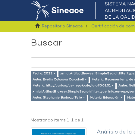
Repositorio Sineace
Certificación de co
Buscar
Fecha: 2022 ×
xmlui.ArtifactBrowser.SimpleSearch.filter.typ
Autor: Evelin Catacora Caracholi ×
Materia: Reconomiento de 
Materia: http://purl.org/pe-repo/ocde/ford#5.03.01 ×
Autor: Nel
xmlui.ArtifactBrowser.SimpleSearch.filter.type: info:eu-repo/
Autor: Stephanie Barboza Tello ×
Materia: Educación ×
Mate
Mostrando ítems 1-1 de 1
Análisis de la