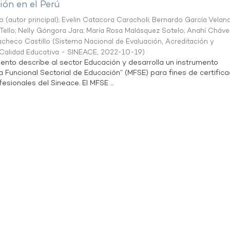
ón en el Perú
o (autor principal)
;
Evelin Catacora Caracholi
;
Bernardo García Velan
Tello
;
Nelly Góngora Jara
;
María Rosa Malásquez Sotelo
;
Anahí Cháve
acheco Castillo
(
Sistema Nacional de Evaluación, Acreditación y
a Calidad Educativa - SINEACE
,
2022-10-19
)
ento describe al sector Educación y desarrolla un instrumento
Funcional Sectorial de Educación” (MFSE) para fines de certifica
sionales del Sineace. El MFSE ...