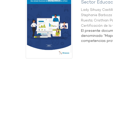
Sector Educaci
Lady Sihuay Castill
Stephanie Barboza 
Ruesta
;
Cristhian P
Certificación de l
El presente docum
denominado “Mapa 
competencias profe