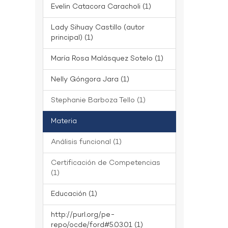
Evelin Catacora Caracholi (1)
Lady Sihuay Castillo (autor
principal) (1)
María Rosa Malásquez Sotelo (1)
Nelly Góngora Jara (1)
Stephanie Barboza Tello (1)
Materia
Análisis funcional (1)
Certificación de Competencias
(1)
Educación (1)
http://purl.org/pe-
repo/ocde/ford#5.03.01 (1)