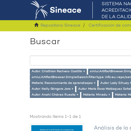
Repositorio Sineace
Certificación de co
Buscar
Autor: Cristhian Pacheco Castillo ×
xmlui.ArtifactBrowser.Sim
xmlui.ArtifactBrowser.SimpleSearch.filter.type: info:eu-repo/s
Materia: Reconomiento de aprendizajes ×
Autor: Lady Sihuay C
Autor: Nelly Góngora Jara ×
Autor: María Rosa Malásquez Sotel
Autor: Anahí Chávez Ruesta ×
Materia: Minedu ×
Materia: M
Mostrando ítems 1-1 de 1
Análisis de la