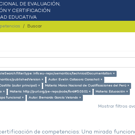
mpetencias
Buscar
pleSearch.filter.type: info:eu-repo/semantics/technicalDocumentation ×
emantics/publishedVersion ×
Autor: Evelin Catacora Caracholi ×
astillo (autor principal) ×
Materia: Marco Nacional de Cualificaciones del Perú ×
o ×
Materia: http://purl.org/pe-repo/ocde/ford#5.03.01 ×
Materia: Educación ×
apa funcional ×
Autor: Bernardo García Velando ×
Mostrar filtros a
 certificación de competencias: Una mirada funcion