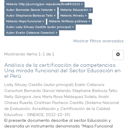
Materia: http://purl.org/pe-repo/ocde/ford#5.03.01 ×
Autor: Bernardo García Velando ×
Materia: Educación ×
Autor: Stephanie Barboza Tello ×
Materia: Minedu ×
Materia: Mapa funcional ×
Materia: Políticas públicas ×
Autor: Lady Sihuay Castillo (autor principal) ×
Autor: Evelin Catacora Caracholi ×
Mostrar filtros avanzados
Mostrando ítems 1-1 de 1
Análisis de la certificación de competencias:
Una mirada funcional del Sector Educación en
el Perú
Lady Sihuay Castillo (autor principal)
;
Evelin Catacora
Caracholi
;
Bernardo García Velando
;
Stephanie Barboza Tello
;
Nelly Góngora Jara
;
María Rosa Malásquez Sotelo
;
Anahí
Chávez Ruesta
;
Cristhian Pacheco Castillo
(
Sistema Nacional
de Evaluación, Acreditación y Certificación de la Calidad
Educativa - SINEACE
,
2022-10-19
)
El presente documento describe al sector Educación y
desarrolla un instrumento denominado “Mapa Funcional