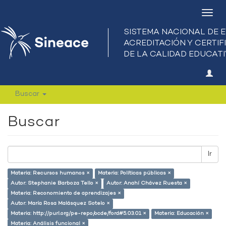
Camb
nave
Buscar
Buscar
Ir
Materia: Recursos humanos ×
Materia: Políticas públicas ×
Autor: Stephanie Barboza Tello ×
Autor: Anahí Chávez Ruesta ×
Materia: Reconomiento de aprendizajes ×
Autor: María Rosa Malásquez Sotelo ×
Materia: http://purl.org/pe-repo/ocde/ford#5.03.01 ×
Materia: Educación ×
Materia: Análisis funcional ×