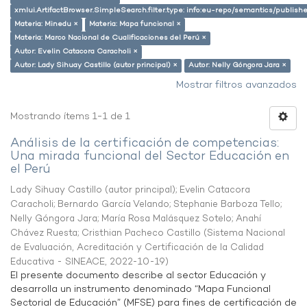
xmlui.ArtifactBrowser.SimpleSearch.filter.type: info:eu-repo/semantics/publish
Materia: Minedu ×
Materia: Mapa funcional ×
Materia: Marco Nacional de Cualificaciones del Perú ×
Autor: Evelin Catacora Caracholi ×
Autor: Lady Sihuay Castillo (autor principal) ×
Autor: Nelly Góngora Jara ×
Mostrar filtros avanzados
Mostrando ítems 1-1 de 1
Análisis de la certificación de competencias:
Una mirada funcional del Sector Educación en
el Perú
Lady Sihuay Castillo (autor principal)
;
Evelin Catacora
Caracholi
;
Bernardo García Velando
;
Stephanie Barboza Tello
;
Nelly Góngora Jara
;
María Rosa Malásquez Sotelo
;
Anahí
Chávez Ruesta
;
Cristhian Pacheco Castillo
(
Sistema Nacional
de Evaluación, Acreditación y Certificación de la Calidad
Educativa - SINEACE
,
2022-10-19
)
El presente documento describe al sector Educación y
desarrolla un instrumento denominado “Mapa Funcional
Sectorial de Educación” (MFSE) para fines de certificación de