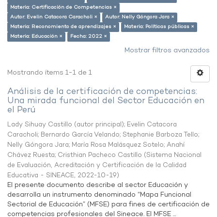
Materia: Certificación de Competencias ×
Autor: Evelin Catacora Caracholi ×
Autor: Nelly Góngora Jara ×
Materia: Reconomiento de aprendizajes ×
Materia: Políticas públicas ×
Materia: Educación ×
Fecha: 2022 ×
Mostrar filtros avanzados
Mostrando ítems 1-1 de 1
Análisis de la certificación de competencias:
Una mirada funcional del Sector Educación en
el Perú
Lady Sihuay Castillo (autor principal)
;
Evelin Catacora
Caracholi
;
Bernardo García Velando
;
Stephanie Barboza Tello
;
Nelly Góngora Jara
;
María Rosa Malásquez Sotelo
;
Anahí
Chávez Ruesta
;
Cristhian Pacheco Castillo
(
Sistema Nacional
de Evaluación, Acreditación y Certificación de la Calidad
Educativa - SINEACE
,
2022-10-19
)
El presente documento describe al sector Educación y
desarrolla un instrumento denominado “Mapa Funcional
Sectorial de Educación” (MFSE) para fines de certificación de
competencias profesionales del Sineace. El MFSE ...