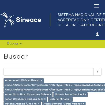
Camb
nave
Buscar
Buscar
Ir
Autor: Anahí Chávez Ruesta ×
xmlui.ArtifactBrowser.SimpleSearch.filter.type: info:eu-repo/semantics/techni
xmlui.ArtifactBrowser.SimpleSearch.filter.type: info:eu-repo/semantics/publish
Autor: María Rosa Malásquez Sotelo ×
Materia: Mapa funcional ×
Autor: Stephanie Barboza Tello ×
Materia: Minedu ×
Materia: Análisis funcional ×
Autor: Bernardo García Velando ×