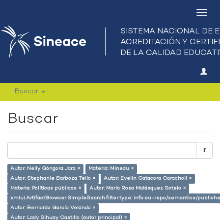
Camb
nave
Buscar
Buscar
Ir
Autor: Nelly Góngora Jara ×
Materia: Minedu ×
Autor: Stephanie Barboza Tello ×
Autor: Evelin Catacora Caracholi ×
Materia: Políticas públicas ×
Autor: María Rosa Malásquez Sotelo ×
xmlui.ArtifactBrowser.SimpleSearch.filter.type: info:eu-repo/semantics/publish
Autor: Bernardo García Velando ×
Autor: Lady Sihuay Castillo (autor principal) ×