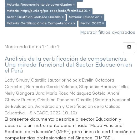
Materia: Reconomiento de aprendizajes ×
Materia: http://purl.org/pe-repo/ocde/ford#5.03.01 ×
Autor: Cristhian Pacheco Castillo ×
Materia: Educación ×
Materia: Certificación de Competencias ×
Fecha: 2022 ×
Mostrar filtros avanzados
Mostrando ítems 1-1 de 1
Análisis de la certificación de competencias:
Una mirada funcional del Sector Educación en
el Perú
Lady Sihuay Castillo (autor principal)
;
Evelin Catacora
Caracholi
;
Bernardo García Velando
;
Stephanie Barboza Tello
;
Nelly Góngora Jara
;
María Rosa Malásquez Sotelo
;
Anahí
Chávez Ruesta
;
Cristhian Pacheco Castillo
(
Sistema Nacional
de Evaluación, Acreditación y Certificación de la Calidad
Educativa - SINEACE
,
2022-10-19
)
El presente documento describe al sector Educación y
desarrolla un instrumento denominado “Mapa Funcional
Sectorial de Educación” (MFSE) para fines de certificación de
competencias profesionales del Sineace. El MFSE ...