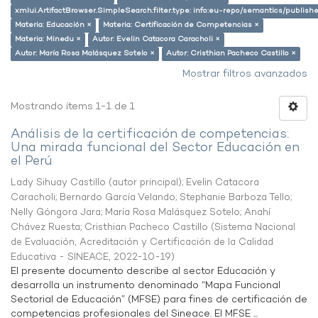
xmlui.ArtifactBrowser.SimpleSearch.filter.type: info:eu-repo/semantics/publish
Materia: Educación ×
Materia: Certificación de Competencias ×
Materia: Minedu ×
Autor: Evelin Catacora Caracholi ×
Autor: María Rosa Malásquez Sotelo ×
Autor: Cristhian Pacheco Castillo ×
Mostrar filtros avanzados
Mostrando ítems 1-1 de 1
Análisis de la certificación de competencias:
Una mirada funcional del Sector Educación en
el Perú
Lady Sihuay Castillo (autor principal)
;
Evelin Catacora
Caracholi
;
Bernardo García Velando
;
Stephanie Barboza Tello
;
Nelly Góngora Jara
;
María Rosa Malásquez Sotelo
;
Anahí
Chávez Ruesta
;
Cristhian Pacheco Castillo
(
Sistema Nacional
de Evaluación, Acreditación y Certificación de la Calidad
Educativa - SINEACE
,
2022-10-19
)
El presente documento describe al sector Educación y
desarrolla un instrumento denominado “Mapa Funcional
Sectorial de Educación” (MFSE) para fines de certificación de
competencias profesionales del Sineace. El MFSE ...