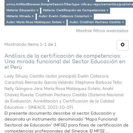
xmlui.ArtifactBrowser.SimpleSearch.filter.type: info:eu-repo/semantics/publish
Materia: Educación ×
Materia: Certificación de Competencias ×
Materia: Minedu ×
Autor: Evelin Catacora Caracholi ×
Autor: María Rosa Malásquez Sotelo ×
Autor: Cristhian Pacheco Castillo ×
Mostrar filtros avanzados
Mostrando ítems 1-1 de 1
Análisis de la certificación de competencias:
Una mirada funcional del Sector Educación en
el Perú
Lady Sihuay Castillo (autor principal)
;
Evelin Catacora
Caracholi
;
Bernardo García Velando
;
Stephanie Barboza Tello
;
Nelly Góngora Jara
;
María Rosa Malásquez Sotelo
;
Anahí
Chávez Ruesta
;
Cristhian Pacheco Castillo
(
Sistema Nacional
de Evaluación, Acreditación y Certificación de la Calidad
Educativa - SINEACE
,
2022-10-19
)
El presente documento describe al sector Educación y
desarrolla un instrumento denominado “Mapa Funcional
Sectorial de Educación” (MFSE) para fines de certificación de
competencias profesionales del Sineace. El MFSE ...