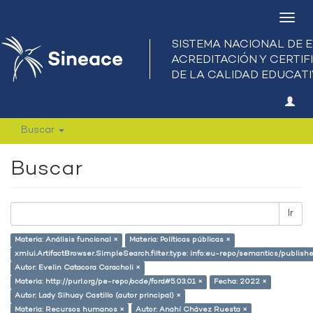
Camb
nave
Buscar
Buscar
Ir
Materia: Análisis funcional ×
Materia: Políticas públicas ×
xmlui.ArtifactBrowser.SimpleSearch.filter.type: info:eu-repo/semantics/publish
Autor: Evelin Catacora Caracholi ×
Materia: http://purl.org/pe-repo/ocde/ford#5.03.01 ×
Fecha: 2022 ×
Autor: Lady Sihuay Castillo (autor principal) ×
Materia: Recursos humanos ×
Autor: Anahí Chávez Ruesta ×