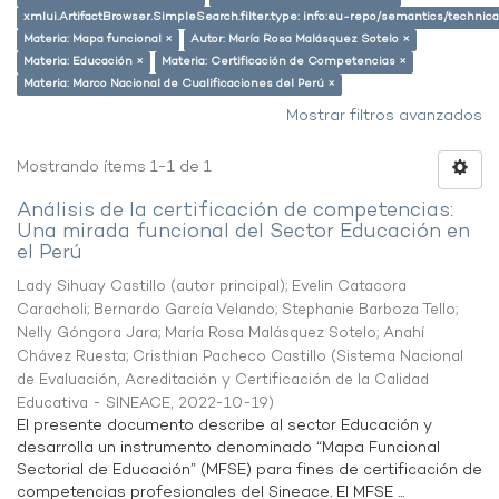
xmlui.ArtifactBrowser.SimpleSearch.filter.type: info:eu-repo/semantics/techni
Materia: Mapa funcional ×
Autor: María Rosa Malásquez Sotelo ×
Materia: Educación ×
Materia: Certificación de Competencias ×
Materia: Marco Nacional de Cualificaciones del Perú ×
Mostrar filtros avanzados
Mostrando ítems 1-1 de 1
Análisis de la certificación de competencias:
Una mirada funcional del Sector Educación en
el Perú
Lady Sihuay Castillo (autor principal)
;
Evelin Catacora
Caracholi
;
Bernardo García Velando
;
Stephanie Barboza Tello
;
Nelly Góngora Jara
;
María Rosa Malásquez Sotelo
;
Anahí
Chávez Ruesta
;
Cristhian Pacheco Castillo
(
Sistema Nacional
de Evaluación, Acreditación y Certificación de la Calidad
Educativa - SINEACE
,
2022-10-19
)
El presente documento describe al sector Educación y
desarrolla un instrumento denominado “Mapa Funcional
Sectorial de Educación” (MFSE) para fines de certificación de
competencias profesionales del Sineace. El MFSE ...