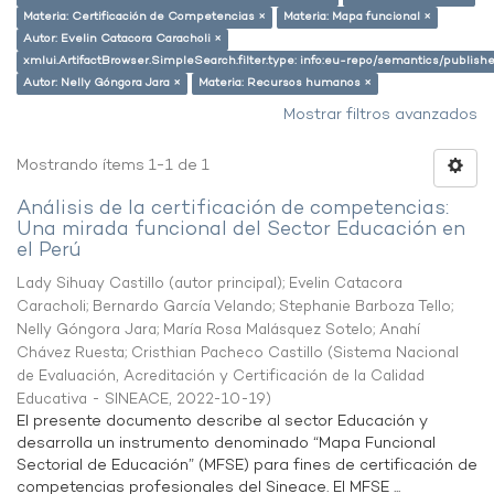
Materia: Certificación de Competencias ×
Materia: Mapa funcional ×
Autor: Evelin Catacora Caracholi ×
xmlui.ArtifactBrowser.SimpleSearch.filter.type: info:eu-repo/semantics/publish
Autor: Nelly Góngora Jara ×
Materia: Recursos humanos ×
Mostrar filtros avanzados
Mostrando ítems 1-1 de 1
Análisis de la certificación de competencias:
Una mirada funcional del Sector Educación en
el Perú
Lady Sihuay Castillo (autor principal)
;
Evelin Catacora
Caracholi
;
Bernardo García Velando
;
Stephanie Barboza Tello
;
Nelly Góngora Jara
;
María Rosa Malásquez Sotelo
;
Anahí
Chávez Ruesta
;
Cristhian Pacheco Castillo
(
Sistema Nacional
de Evaluación, Acreditación y Certificación de la Calidad
Educativa - SINEACE
,
2022-10-19
)
El presente documento describe al sector Educación y
desarrolla un instrumento denominado “Mapa Funcional
Sectorial de Educación” (MFSE) para fines de certificación de
competencias profesionales del Sineace. El MFSE ...