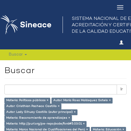
Camb
nave
Buscar
Buscar
Ir
Materia: Políticas públicas ×
Autor: María Rosa Malásquez Sotelo ×
Autor: Cristhian Pacheco Castillo ×
Autor: Lady Sihuay Castillo (autor principal) ×
Materia: Reconomiento de aprendizajes ×
Materia: http://purl.org/pe-repo/ocde/ford#5.03.01 ×
Materia: Marco Nacional de Cualificaciones del Perú ×
Materia: Educación ×