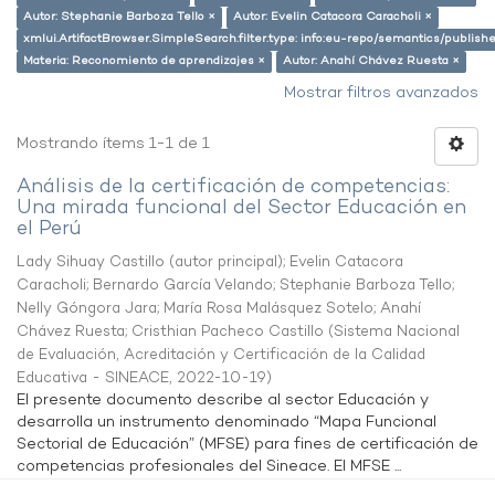
Autor: Stephanie Barboza Tello ×
Autor: Evelin Catacora Caracholi ×
xmlui.ArtifactBrowser.SimpleSearch.filter.type: info:eu-repo/semantics/publish
Materia: Reconomiento de aprendizajes ×
Autor: Anahí Chávez Ruesta ×
Mostrar filtros avanzados
Mostrando ítems 1-1 de 1
Análisis de la certificación de competencias:
Una mirada funcional del Sector Educación en
el Perú
Lady Sihuay Castillo (autor principal)
;
Evelin Catacora
Caracholi
;
Bernardo García Velando
;
Stephanie Barboza Tello
;
Nelly Góngora Jara
;
María Rosa Malásquez Sotelo
;
Anahí
Chávez Ruesta
;
Cristhian Pacheco Castillo
(
Sistema Nacional
de Evaluación, Acreditación y Certificación de la Calidad
Educativa - SINEACE
,
2022-10-19
)
El presente documento describe al sector Educación y
desarrolla un instrumento denominado “Mapa Funcional
Sectorial de Educación” (MFSE) para fines de certificación de
competencias profesionales del Sineace. El MFSE ...