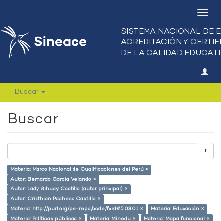
Camb
nave
Buscar
Buscar
Ir
Materia: Marco Nacional de Cualificaciones del Perú ×
Autor: Bernardo García Velando ×
Autor: Lady Sihuay Castillo (autor principal) ×
Autor: Cristhian Pacheco Castillo ×
Materia: http://purl.org/pe-repo/ocde/ford#5.03.01 ×
Materia: Educación ×
Materia: Políticas públicas ×
Materia: Minedu ×
Materia: Mapa funcional ×