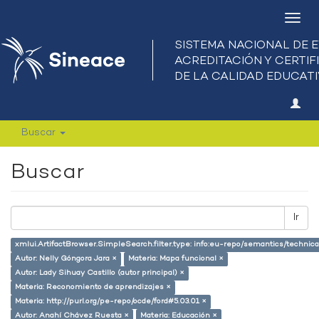
Camb
nave
Buscar
Buscar
Ir
xmlui.ArtifactBrowser.SimpleSearch.filter.type: info:eu-repo/semantics/techni
Autor: Nelly Góngora Jara ×
Materia: Mapa funcional ×
Autor: Lady Sihuay Castillo (autor principal) ×
Materia: Reconomiento de aprendizajes ×
Materia: http://purl.org/pe-repo/ocde/ford#5.03.01 ×
Autor: Anahí Chávez Ruesta ×
Materia: Educación ×