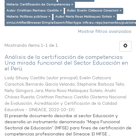
Materia: Certificación de Competencias ×
Autor: Cristhian Pacheco Castillo ×
Autor: Evelin Catacora Caracholi ×
Materia: Políticas públicas ×
Autor: María Rosa Malásquez Sotelo ×
xmlui.ArtifactBrowser.SimpleSearch.filter.type: info:eu-repo/semantics/publish
Mostrar filtros avanzados
Mostrando ítems 1-1 de 1
Análisis de la certificación de competencias:
Una mirada funcional del Sector Educación en
el Perú
Lady Sihuay Castillo (autor principal)
;
Evelin Catacora
Caracholi
;
Bernardo García Velando
;
Stephanie Barboza Tello
;
Nelly Góngora Jara
;
María Rosa Malásquez Sotelo
;
Anahí
Chávez Ruesta
;
Cristhian Pacheco Castillo
(
Sistema Nacional
de Evaluación, Acreditación y Certificación de la Calidad
Educativa - SINEACE
,
2022-10-19
)
El presente documento describe al sector Educación y
desarrolla un instrumento denominado “Mapa Funcional
Sectorial de Educación” (MFSE) para fines de certificación de
competencias profesionales del Sineace. El MFSE ...