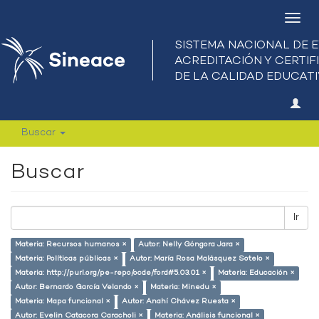
Camb
nave
Buscar
Buscar
Ir
Materia: Recursos humanos ×
Autor: Nelly Góngora Jara ×
Materia: Políticas públicas ×
Autor: María Rosa Malásquez Sotelo ×
Materia: http://purl.org/pe-repo/ocde/ford#5.03.01 ×
Materia: Educación ×
Autor: Bernardo García Velando ×
Materia: Minedu ×
Materia: Mapa funcional ×
Autor: Anahí Chávez Ruesta ×
Autor: Evelin Catacora Caracholi ×
Materia: Análisis funcional ×