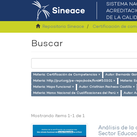
Repositorio Sineace
Certificación de co
Buscar
Materia: Certificación de Competencias ×
Autor: Bernardo Gar
Materia: http://purl.org/pe-repo/ocde/ford#5.03.01 ×
Materia: E
Materia: Mapa funcional ×
Autor: Cristhian Pacheco Castillo ×
Materia: Marco Nacional de Cualificaciones del Perú ×
Autor: 
Mostrando ítems 1-1 de 1
Análisis de la
Sector Educaci