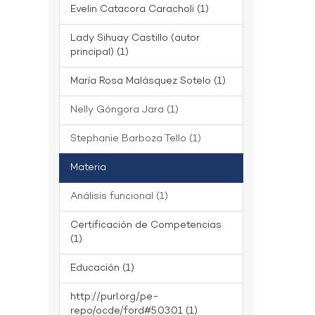
Evelin Catacora Caracholi (1)
Lady Sihuay Castillo (autor
principal) (1)
María Rosa Malásquez Sotelo (1)
Nelly Góngora Jara (1)
Stephanie Barboza Tello (1)
Materia
Análisis funcional (1)
Certificación de Competencias
(1)
Educación (1)
http://purl.org/pe-
repo/ocde/ford#5.03.01 (1)