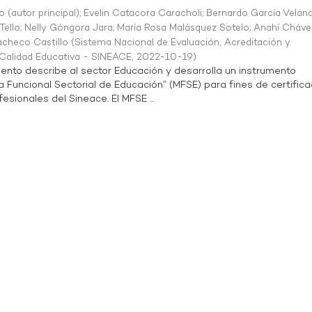
o (autor principal)
;
Evelin Catacora Caracholi
;
Bernardo García Velan
Tello
;
Nelly Góngora Jara
;
María Rosa Malásquez Sotelo
;
Anahí Cháve
acheco Castillo
(
Sistema Nacional de Evaluación, Acreditación y
a Calidad Educativa - SINEACE
,
2022-10-19
)
ento describe al sector Educación y desarrolla un instrumento
Funcional Sectorial de Educación” (MFSE) para fines de certifica
sionales del Sineace. El MFSE ...