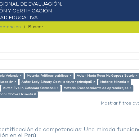
mpetencias
Buscar
cía Velando ×
Materia: Políticas públicas ×
Autor: María Rosa Malásquez Sotelo ×
ducación ×
Autor: Lady Sihuay Castillo (autor principal) ×
Materia: Minedu ×
Autor: Evelin Catacora Caracholi ×
Materia: Reconomiento de aprendizajes ×
Anahí Chávez Ruesta ×
Mostrar filtros a
 certificación de competencias: Una mirada funcion
ón en el Perú