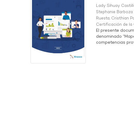
Lady Sihuay Castill
Stephanie Barboza 
Ruesta
;
Cristhian P
Certificación de l
El presente docum
denominado “Mapa 
competencias profe