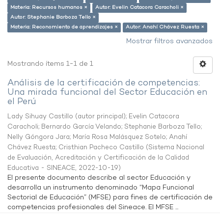
Materia: Recursos humanos ×
Autor: Evelin Catacora Caracholi ×
Autor: Stephanie Barboza Tello ×
Materia: Reconomiento de aprendizajes ×
Autor: Anahí Chávez Ruesta ×
Mostrar filtros avanzados
Mostrando ítems 1-1 de 1
Análisis de la certificación de competencias:
Una mirada funcional del Sector Educación en
el Perú
Lady Sihuay Castillo (autor principal)
;
Evelin Catacora
Caracholi
;
Bernardo García Velando
;
Stephanie Barboza Tello
;
Nelly Góngora Jara
;
María Rosa Malásquez Sotelo
;
Anahí
Chávez Ruesta
;
Cristhian Pacheco Castillo
(
Sistema Nacional
de Evaluación, Acreditación y Certificación de la Calidad
Educativa - SINEACE
,
2022-10-19
)
El presente documento describe al sector Educación y
desarrolla un instrumento denominado “Mapa Funcional
Sectorial de Educación” (MFSE) para fines de certificación de
competencias profesionales del Sineace. El MFSE ...