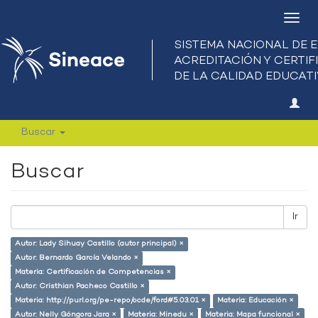
Camb
nave
Buscar
Buscar
Ir
Autor: Lady Sihuay Castillo (autor principal) ×
Autor: Bernardo García Velando ×
Materia: Certificación de Competencias ×
Autor: Cristhian Pacheco Castillo ×
Materia: http://purl.org/pe-repo/ocde/ford#5.03.01 ×
Materia: Educación ×
Autor: Nelly Góngora Jara ×
Materia: Minedu ×
Materia: Mapa funcional ×