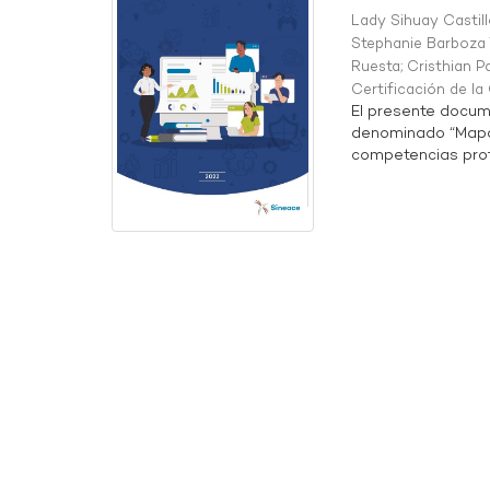
Lady Sihuay Castill
Stephanie Barboza 
Ruesta
;
Cristhian P
Certificación de l
El presente docum
denominado “Mapa 
competencias profe