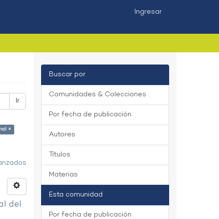
Ingresar
Buscar por
Comunidades & Colecciones
Ir
Por fecha de publicación
nal ×
Autores
Títulos
vanzados
Materias
Esta comunidad
al del
Por fecha de publicación