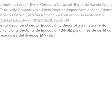
o (autor principal)
;
Evelin Catacora Caracholi
;
Bernardo García Velan
Tello
;
Nelly Góngora Jara
;
María Rosa Malásquez Sotelo
;
Anahí Cháve
acheco Castillo
(
Sistema Nacional de Evaluación, Acreditación y
a Calidad Educativa - SINEACE
,
2022-10-19
)
ento describe al sector Educación y desarrolla un instrumento
Funcional Sectorial de Educación” (MFSE) para fines de certifica
sionales del Sineace. El MFSE ...