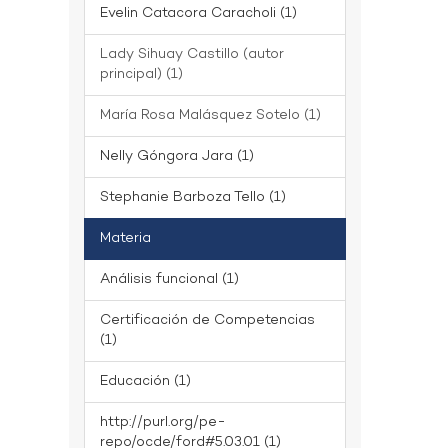
Evelin Catacora Caracholi (1)
Lady Sihuay Castillo (autor
principal) (1)
María Rosa Malásquez Sotelo (1)
Nelly Góngora Jara (1)
Stephanie Barboza Tello (1)
Materia
Análisis funcional (1)
Certificación de Competencias
(1)
Educación (1)
http://purl.org/pe-
repo/ocde/ford#5.03.01 (1)