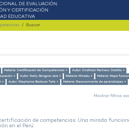
mpetencias
Buscar
Materia: Certificación de Competencias ×
Autor: Cristhian Pacheco Castillo ×
ducación ×
Autor: Nelly Góngora Jara ×
Materia: Minedu ×
Materia: Mapa funcio
i ×
Autor: Stephanie Barboza Tello ×
Materia: Reconomiento de aprendizajes ×
Mostrar filtros a
 certificación de competencias: Una mirada funcion
ón en el Perú