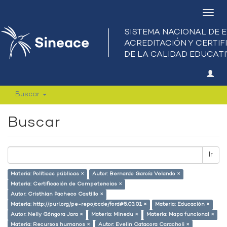
Camb
nave
Buscar
Buscar
Ir
Materia: Políticas públicas ×
Autor: Bernardo García Velando ×
Materia: Certificación de Competencias ×
Autor: Cristhian Pacheco Castillo ×
Materia: http://purl.org/pe-repo/ocde/ford#5.03.01 ×
Materia: Educación ×
Autor: Nelly Góngora Jara ×
Materia: Minedu ×
Materia: Mapa funcional ×
Materia: Recursos humanos ×
Autor: Evelin Catacora Caracholi ×