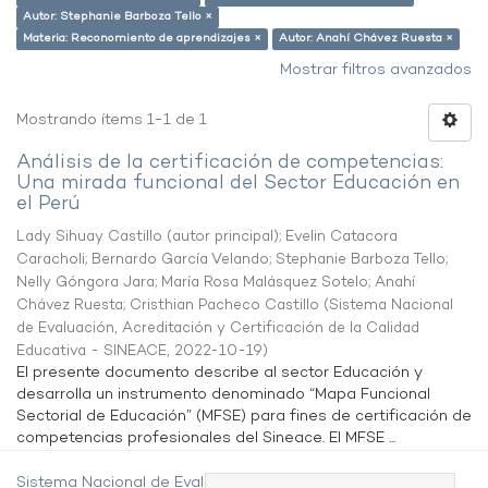
Autor: Stephanie Barboza Tello ×
Materia: Reconomiento de aprendizajes ×
Autor: Anahí Chávez Ruesta ×
Mostrar filtros avanzados
Mostrando ítems 1-1 de 1
Análisis de la certificación de competencias:
Una mirada funcional del Sector Educación en
el Perú
Lady Sihuay Castillo (autor principal)
;
Evelin Catacora
Caracholi
;
Bernardo García Velando
;
Stephanie Barboza Tello
;
Nelly Góngora Jara
;
María Rosa Malásquez Sotelo
;
Anahí
Chávez Ruesta
;
Cristhian Pacheco Castillo
(
Sistema Nacional
de Evaluación, Acreditación y Certificación de la Calidad
Educativa - SINEACE
,
2022-10-19
)
El presente documento describe al sector Educación y
desarrolla un instrumento denominado “Mapa Funcional
Sectorial de Educación” (MFSE) para fines de certificación de
competencias profesionales del Sineace. El MFSE ...
Sistema Nacional de Evaluación,