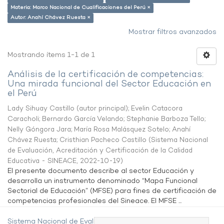
Materia: Marco Nacional de Cualificaciones del Perú ×
Autor: Anahí Chávez Ruesta ×
Mostrar filtros avanzados
Mostrando ítems 1-1 de 1
Análisis de la certificación de competencias:
Una mirada funcional del Sector Educación en
el Perú
Lady Sihuay Castillo (autor principal)
;
Evelin Catacora
Caracholi
;
Bernardo García Velando
;
Stephanie Barboza Tello
;
Nelly Góngora Jara
;
María Rosa Malásquez Sotelo
;
Anahí
Chávez Ruesta
;
Cristhian Pacheco Castillo
(
Sistema Nacional
de Evaluación, Acreditación y Certificación de la Calidad
Educativa - SINEACE
,
2022-10-19
)
El presente documento describe al sector Educación y
desarrolla un instrumento denominado “Mapa Funcional
Sectorial de Educación” (MFSE) para fines de certificación de
competencias profesionales del Sineace. El MFSE ...
Sistema Nacional de Evaluación,