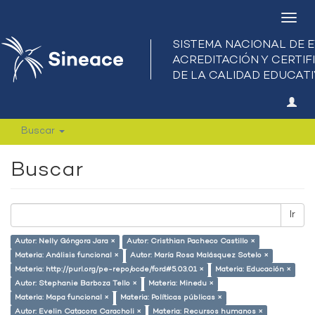
Camb
nave
Buscar
Buscar
Ir
Autor: Nelly Góngora Jara ×
Autor: Cristhian Pacheco Castillo ×
Materia: Análisis funcional ×
Autor: María Rosa Malásquez Sotelo ×
Materia: http://purl.org/pe-repo/ocde/ford#5.03.01 ×
Materia: Educación ×
Autor: Stephanie Barboza Tello ×
Materia: Minedu ×
Materia: Mapa funcional ×
Materia: Políticas públicas ×
Autor: Evelin Catacora Caracholi ×
Materia: Recursos humanos ×