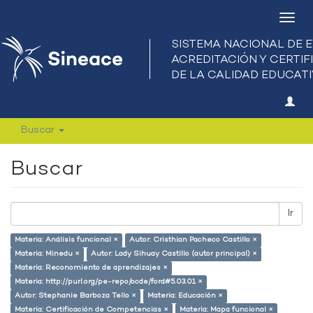
Camb
nave
Buscar
Buscar
Ir
Materia: Análisis funcional ×
Autor: Cristhian Pacheco Castillo ×
Materia: Minedu ×
Autor: Lady Sihuay Castillo (autor principal) ×
Materia: Reconomiento de aprendizajes ×
Materia: http://purl.org/pe-repo/ocde/ford#5.03.01 ×
Autor: Stephanie Barboza Tello ×
Materia: Educación ×
Materia: Certificación de Competencias ×
Materia: Mapa funcional ×