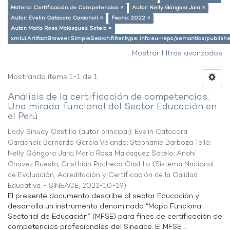
Materia: Certificación de Competencias ×
Autor: Nelly Góngora Jara ×
Autor: Evelin Catacora Caracholi ×
Fecha: 2022 ×
Autor: María Rosa Malásquez Sotelo ×
xmlui.ArtifactBrowser.SimpleSearch.filter.type: info:eu-repo/semantics/publish
Mostrar filtros avanzados
Mostrando ítems 1-1 de 1
Análisis de la certificación de competencias:
Una mirada funcional del Sector Educación en
el Perú
Lady Sihuay Castillo (autor principal)
;
Evelin Catacora
Caracholi
;
Bernardo García Velando
;
Stephanie Barboza Tello
;
Nelly Góngora Jara
;
María Rosa Malásquez Sotelo
;
Anahí
Chávez Ruesta
;
Cristhian Pacheco Castillo
(
Sistema Nacional
de Evaluación, Acreditación y Certificación de la Calidad
Educativa - SINEACE
,
2022-10-19
)
El presente documento describe al sector Educación y
desarrolla un instrumento denominado “Mapa Funcional
Sectorial de Educación” (MFSE) para fines de certificación de
competencias profesionales del Sineace. El MFSE ...