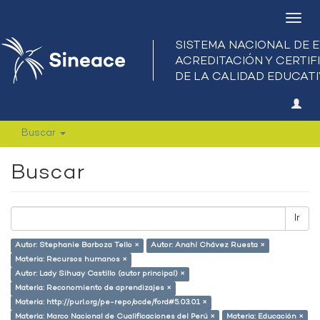
Camb
nave
Buscar
Buscar
Ir
Autor: Stephanie Barboza Tello ×
Autor: Anahí Chávez Ruesta ×
Materia: Recursos humanos ×
Autor: Lady Sihuay Castillo (autor principal) ×
Materia: Reconomiento de aprendizajes ×
Materia: http://purl.org/pe-repo/ocde/ford#5.03.01 ×
Materia: Marco Nacional de Cualificaciones del Perú ×
Materia: Educación ×