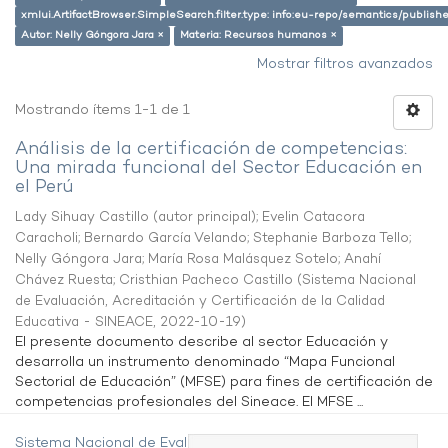
xmlui.ArtifactBrowser.SimpleSearch.filter.type: info:eu-repo/semantics/publish
Autor: Nelly Góngora Jara ×
Materia: Recursos humanos ×
Mostrar filtros avanzados
Mostrando ítems 1-1 de 1
Análisis de la certificación de competencias:
Una mirada funcional del Sector Educación en
el Perú
Lady Sihuay Castillo (autor principal)
;
Evelin Catacora
Caracholi
;
Bernardo García Velando
;
Stephanie Barboza Tello
;
Nelly Góngora Jara
;
María Rosa Malásquez Sotelo
;
Anahí
Chávez Ruesta
;
Cristhian Pacheco Castillo
(
Sistema Nacional
de Evaluación, Acreditación y Certificación de la Calidad
Educativa - SINEACE
,
2022-10-19
)
El presente documento describe al sector Educación y
desarrolla un instrumento denominado “Mapa Funcional
Sectorial de Educación” (MFSE) para fines de certificación de
competencias profesionales del Sineace. El MFSE ...
Sistema Nacional de Evaluación,