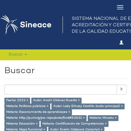
Camb
nave
Buscar
Buscar
Ir
Fecha: 2022 ×
Autor: Anahí Chávez Ruesta ×
Materia: Políticas públicas ×
Autor: Lady Sihuay Castillo (autor principal) ×
Materia: Reconomiento de aprendizajes ×
Materia: http://purl.org/pe-repo/ocde/ford#5.03.01 ×
Materia: Minedu ×
Materia: Educación ×
Materia: Certificación de Competencias ×
Materia: Mapa funcional ×
Autor: Evelin Catacora Caracholi ×