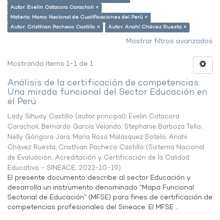
Autor: Evelin Catacora Caracholi ×
Materia: Marco Nacional de Cualificaciones del Perú ×
Autor: Cristhian Pacheco Castillo ×
Autor: Anahí Chávez Ruesta ×
Mostrar filtros avanzados
Mostrando ítems 1-1 de 1
Análisis de la certificación de competencias:
Una mirada funcional del Sector Educación en
el Perú
Lady Sihuay Castillo (autor principal)
;
Evelin Catacora
Caracholi
;
Bernardo García Velando
;
Stephanie Barboza Tello
;
Nelly Góngora Jara
;
María Rosa Malásquez Sotelo
;
Anahí
Chávez Ruesta
;
Cristhian Pacheco Castillo
(
Sistema Nacional
de Evaluación, Acreditación y Certificación de la Calidad
Educativa - SINEACE
,
2022-10-19
)
El presente documento describe al sector Educación y
desarrolla un instrumento denominado “Mapa Funcional
Sectorial de Educación” (MFSE) para fines de certificación de
competencias profesionales del Sineace. El MFSE ...