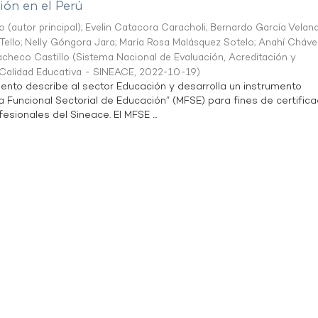
ón en el Perú
o (autor principal)
;
Evelin Catacora Caracholi
;
Bernardo García Velan
Tello
;
Nelly Góngora Jara
;
María Rosa Malásquez Sotelo
;
Anahí Cháve
acheco Castillo
(
Sistema Nacional de Evaluación, Acreditación y
a Calidad Educativa - SINEACE
,
2022-10-19
)
ento describe al sector Educación y desarrolla un instrumento
Funcional Sectorial de Educación” (MFSE) para fines de certifica
sionales del Sineace. El MFSE ...