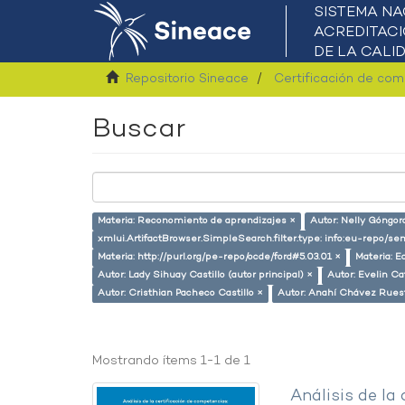
Repositorio Sineace
Certificación de co
Buscar
Materia: Reconomiento de aprendizajes ×
Autor: Nelly Góngor
xmlui.ArtifactBrowser.SimpleSearch.filter.type: info:eu-repo/s
Materia: http://purl.org/pe-repo/ocde/ford#5.03.01 ×
Materia: E
Autor: Lady Sihuay Castillo (autor principal) ×
Autor: Evelin Ca
Autor: Cristhian Pacheco Castillo ×
Autor: Anahí Chávez Rues
Mostrando ítems 1-1 de 1
Análisis de la