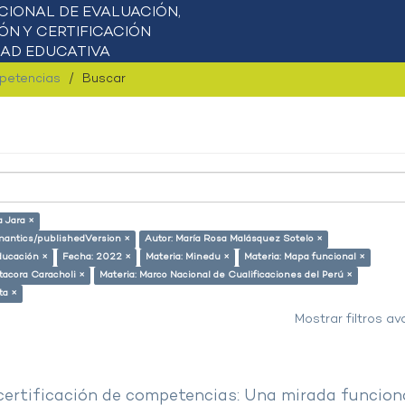
mpetencias
Buscar
a Jara ×
emantics/publishedVersion ×
Autor: María Rosa Malásquez Sotelo ×
ducación ×
Fecha: 2022 ×
Materia: Minedu ×
Materia: Mapa funcional ×
tacora Caracholi ×
Materia: Marco Nacional de Cualificaciones del Perú ×
ta ×
Mostrar filtros a
 certificación de competencias: Una mirada funcion