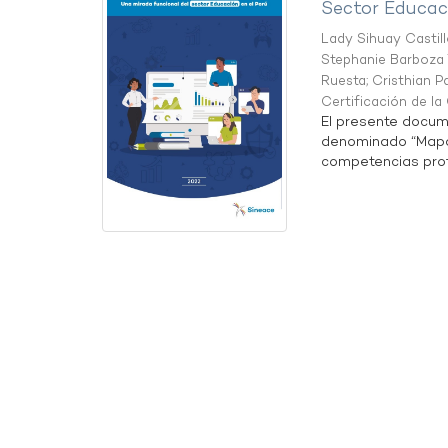
Sector Educaci
Lady Sihuay Castill
Stephanie Barboza 
Ruesta
;
Cristhian P
Certificación de l
El presente docum
denominado “Mapa 
competencias profe