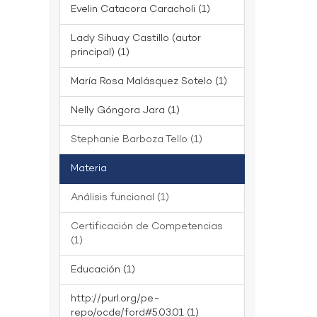
Evelin Catacora Caracholi (1)
Lady Sihuay Castillo (autor
principal) (1)
María Rosa Malásquez Sotelo (1)
Nelly Góngora Jara (1)
Stephanie Barboza Tello (1)
Materia
Análisis funcional (1)
Certificación de Competencias
(1)
Educación (1)
http://purl.org/pe-
repo/ocde/ford#5.03.01 (1)