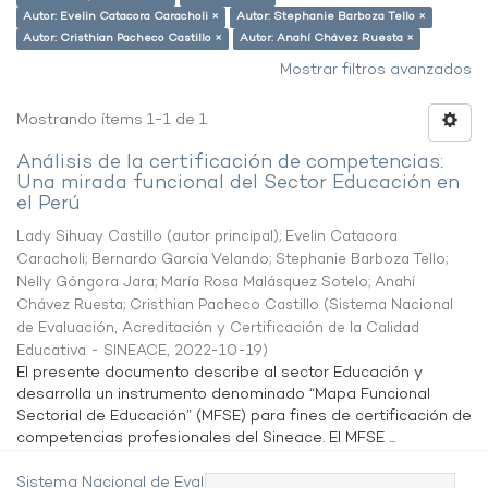
Autor: Evelin Catacora Caracholi ×
Autor: Stephanie Barboza Tello ×
Autor: Cristhian Pacheco Castillo ×
Autor: Anahí Chávez Ruesta ×
Mostrar filtros avanzados
Mostrando ítems 1-1 de 1
Análisis de la certificación de competencias:
Una mirada funcional del Sector Educación en
el Perú
Lady Sihuay Castillo (autor principal)
;
Evelin Catacora
Caracholi
;
Bernardo García Velando
;
Stephanie Barboza Tello
;
Nelly Góngora Jara
;
María Rosa Malásquez Sotelo
;
Anahí
Chávez Ruesta
;
Cristhian Pacheco Castillo
(
Sistema Nacional
de Evaluación, Acreditación y Certificación de la Calidad
Educativa - SINEACE
,
2022-10-19
)
El presente documento describe al sector Educación y
desarrolla un instrumento denominado “Mapa Funcional
Sectorial de Educación” (MFSE) para fines de certificación de
competencias profesionales del Sineace. El MFSE ...
Sistema Nacional de Evaluación,