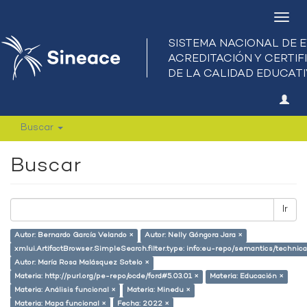
Camb
nave
Buscar
Buscar
Ir
Autor: Bernardo García Velando ×
Autor: Nelly Góngora Jara ×
xmlui.ArtifactBrowser.SimpleSearch.filter.type: info:eu-repo/semantics/techni
Autor: María Rosa Malásquez Sotelo ×
Materia: http://purl.org/pe-repo/ocde/ford#5.03.01 ×
Materia: Educación ×
Materia: Análisis funcional ×
Materia: Minedu ×
Materia: Mapa funcional ×
Fecha: 2022 ×