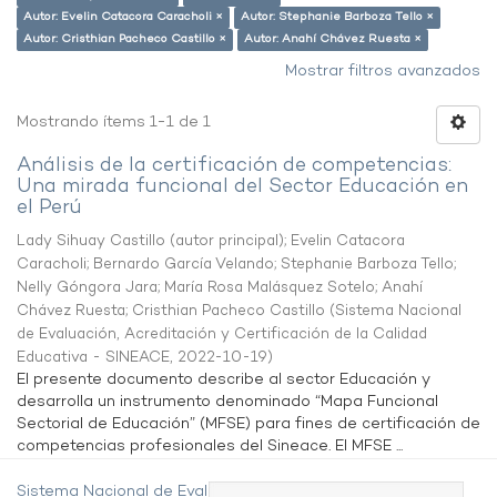
Autor: Evelin Catacora Caracholi ×
Autor: Stephanie Barboza Tello ×
Autor: Cristhian Pacheco Castillo ×
Autor: Anahí Chávez Ruesta ×
Mostrar filtros avanzados
Mostrando ítems 1-1 de 1
Análisis de la certificación de competencias:
Una mirada funcional del Sector Educación en
el Perú
Lady Sihuay Castillo (autor principal)
;
Evelin Catacora
Caracholi
;
Bernardo García Velando
;
Stephanie Barboza Tello
;
Nelly Góngora Jara
;
María Rosa Malásquez Sotelo
;
Anahí
Chávez Ruesta
;
Cristhian Pacheco Castillo
(
Sistema Nacional
de Evaluación, Acreditación y Certificación de la Calidad
Educativa - SINEACE
,
2022-10-19
)
El presente documento describe al sector Educación y
desarrolla un instrumento denominado “Mapa Funcional
Sectorial de Educación” (MFSE) para fines de certificación de
competencias profesionales del Sineace. El MFSE ...
Sistema Nacional de Evaluación,