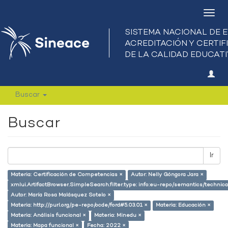
Camb
nave
Buscar
Buscar
Ir
Materia: Certificación de Competencias ×
Autor: Nelly Góngora Jara ×
xmlui.ArtifactBrowser.SimpleSearch.filter.type: info:eu-repo/semantics/techni
Autor: María Rosa Malásquez Sotelo ×
Materia: http://purl.org/pe-repo/ocde/ford#5.03.01 ×
Materia: Educación ×
Materia: Análisis funcional ×
Materia: Minedu ×
Materia: Mapa funcional ×
Fecha: 2022 ×