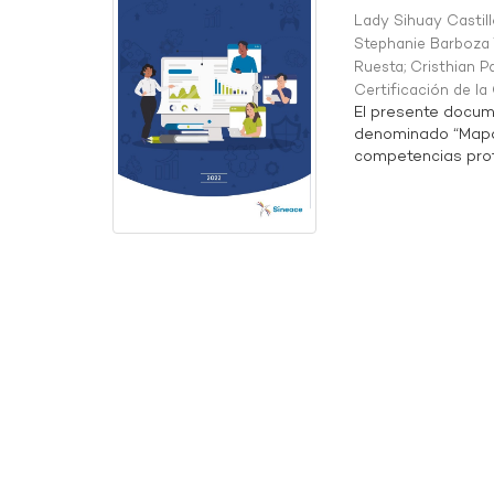
Lady Sihuay Castill
Stephanie Barboza 
Ruesta
;
Cristhian P
Certificación de l
El presente docum
denominado “Mapa 
competencias profe