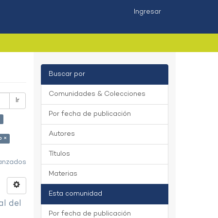
Ingresar
Buscar por
Comunidades & Colecciones
Ir
Por fecha de publicación
×
Autores
o ×
Títulos
vanzados
Materias
Esta comunidad
al del
Por fecha de publicación