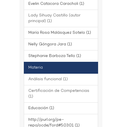
Evelin Catacora Caracholi (1)
Lady Sihuay Castillo (autor
principal) (1)
María Rosa Malásquez Sotelo (1)
Nelly Góngora Jara (1)
Stephanie Barboza Tello (1)
Materia
Análisis funcional (1)
Certificación de Competencias
(1)
Educación (1)
http://purl.org/pe-
repo/ocde/ford#5.03.01 (1)