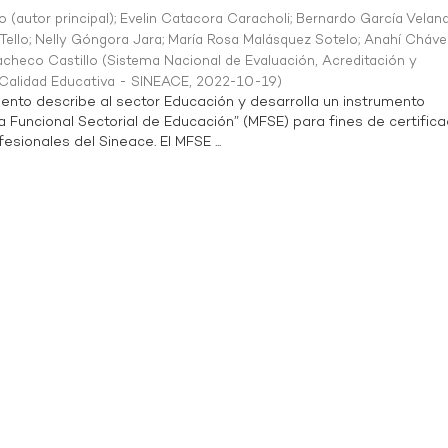
o (autor principal)
;
Evelin Catacora Caracholi
;
Bernardo García Velan
Tello
;
Nelly Góngora Jara
;
María Rosa Malásquez Sotelo
;
Anahí Cháve
acheco Castillo
(
Sistema Nacional de Evaluación, Acreditación y
a Calidad Educativa - SINEACE
,
2022-10-19
)
ento describe al sector Educación y desarrolla un instrumento
Funcional Sectorial de Educación” (MFSE) para fines de certifica
sionales del Sineace. El MFSE ...