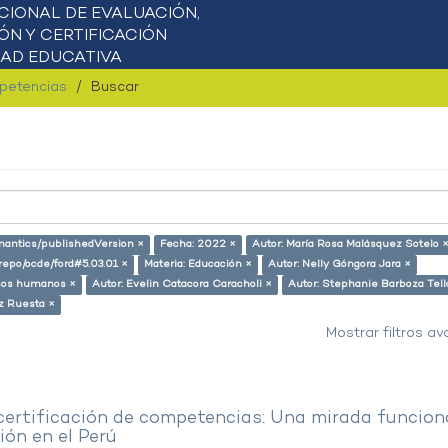
mpetencias
Buscar
emantics/publishedVersion ×
Fecha: 2022 ×
Autor: María Rosa Malásquez Sotelo 
-repo/ocde/ford#5.03.01 ×
Materia: Educación ×
Autor: Nelly Góngora Jara ×
rsos humanos ×
Autor: Evelin Catacora Caracholi ×
Autor: Stephanie Barboza Tell
z Ruesta ×
Mostrar filtros a
 certificación de competencias: Una mirada funcion
ón en el Perú