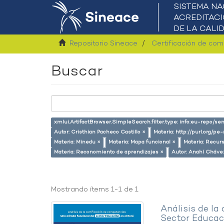
Repositorio Sineace
Certificación de co
Buscar
xmlui.ArtifactBrowser.SimpleSearch.filter.type: info:eu-repo/s
Autor: Cristhian Pacheco Castillo ×
Materia: http://purl.org/pe
Materia: Minedu ×
Materia: Mapa funcional ×
Materia: Recu
Materia: Reconomiento de aprendizajes ×
Autor: Anahí Cháve
Mostrando ítems 1-1 de 1
Análisis de la
Sector Educaci