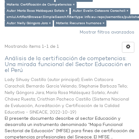
Materia: Certificación de Competencias ×
Autor: María Rosa Malásquez Sotelo ×
Autor: Evelin Catacora Caracholi ×
xmlui.ArtifactBrowser.SimpleSearch.filter.type: info:eu-repo/semantics/publish
Autor: Nelly Góngora Jara ×
Materia: Recursos humanos ×
Mostrar filtros avanzados
Mostrando ítems 1-1 de 1
Análisis de la certificación de competencias:
Una mirada funcional del Sector Educación en
el Perú
Lady Sihuay Castillo (autor principal)
;
Evelin Catacora
Caracholi
;
Bernardo García Velando
;
Stephanie Barboza Tello
;
Nelly Góngora Jara
;
María Rosa Malásquez Sotelo
;
Anahí
Chávez Ruesta
;
Cristhian Pacheco Castillo
(
Sistema Nacional
de Evaluación, Acreditación y Certificación de la Calidad
Educativa - SINEACE
,
2022-10-19
)
El presente documento describe al sector Educación y
desarrolla un instrumento denominado “Mapa Funcional
Sectorial de Educación” (MFSE) para fines de certificación de
competencias profesionales del Sineace. El MFSE ...