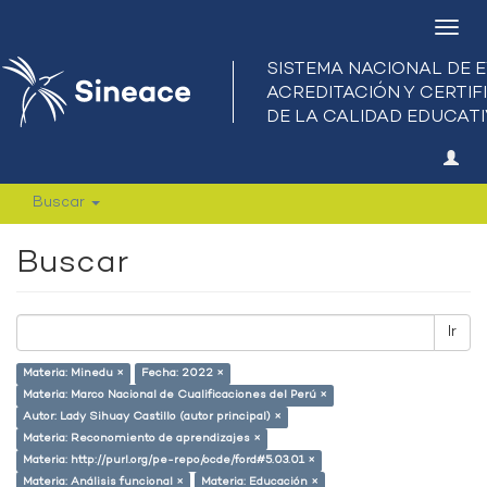
Camb
nave
Buscar
Buscar
Ir
Materia: Minedu ×
Fecha: 2022 ×
Materia: Marco Nacional de Cualificaciones del Perú ×
Autor: Lady Sihuay Castillo (autor principal) ×
Materia: Reconomiento de aprendizajes ×
Materia: http://purl.org/pe-repo/ocde/ford#5.03.01 ×
Materia: Análisis funcional ×
Materia: Educación ×