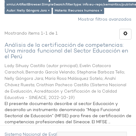
xmlui.ArtifactBrowser.SimpleSearch.filter.type: info:eu-repo/semantics/publish
Autor: Nelly Góngora Jara ×
Materia: Recursos humanos ×
Mostrar filtros avanzados
Mostrando ítems 1-1 de 1
Análisis de la certificación de competencias:
Una mirada funcional del Sector Educación en
el Perú
Lady Sihuay Castillo (autor principal)
;
Evelin Catacora
Caracholi
;
Bernardo García Velando
;
Stephanie Barboza Tello
;
Nelly Góngora Jara
;
María Rosa Malásquez Sotelo
;
Anahí
Chávez Ruesta
;
Cristhian Pacheco Castillo
(
Sistema Nacional
de Evaluación, Acreditación y Certificación de la Calidad
Educativa - SINEACE
,
2022-10-19
)
El presente documento describe al sector Educación y
desarrolla un instrumento denominado “Mapa Funcional
Sectorial de Educación” (MFSE) para fines de certificación de
competencias profesionales del Sineace. El MFSE ...
Sistema Nacional de Evaluación,