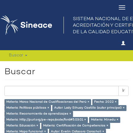
Camb
nave
Buscar
Buscar
Ir
Materia: Marco Nacional de Cualificaciones del Perú ×
Fecha: 2022 ×
Materia: Políticas públicas ×
Autor: Lady Sihuay Castillo (autor principal) ×
Materia: Reconomiento de aprendizajes ×
Materia: http://purl.org/pe-repo/ocde/ford#5.03.01 ×
Materia: Minedu ×
Materia: Educación ×
Materia: Certificación de Competencias ×
Materia: Mapa funcional ×
Autor: Evelin Catacora Caracholi ×