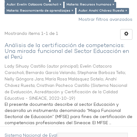
Autor: Evelin Catacora Caracholi ×
Materia: Recursos humanos ×
Materia: Reconomiento de aprendizajes ×
Autor: Anahí Chávez Ruesta ×
Mostrar filtros avanzados
Mostrando ítems 1-1 de 1
Análisis de la certificación de competencias:
Una mirada funcional del Sector Educación en
el Perú
Lady Sihuay Castillo (autor principal)
;
Evelin Catacora
Caracholi
;
Bernardo García Velando
;
Stephanie Barboza Tello
;
Nelly Góngora Jara
;
María Rosa Malásquez Sotelo
;
Anahí
Chávez Ruesta
;
Cristhian Pacheco Castillo
(
Sistema Nacional
de Evaluación, Acreditación y Certificación de la Calidad
Educativa - SINEACE
,
2022-10-19
)
El presente documento describe al sector Educación y
desarrolla un instrumento denominado “Mapa Funcional
Sectorial de Educación” (MFSE) para fines de certificación de
competencias profesionales del Sineace. El MFSE ...
Sistema Nacional de Evaluación,