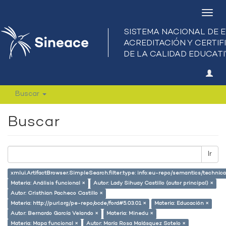
Camb
nave
Buscar
Buscar
Ir
xmlui.ArtifactBrowser.SimpleSearch.filter.type: info:eu-repo/semantics/techni
Materia: Análisis funcional ×
Autor: Lady Sihuay Castillo (autor principal) ×
Autor: Cristhian Pacheco Castillo ×
Materia: http://purl.org/pe-repo/ocde/ford#5.03.01 ×
Materia: Educación ×
Autor: Bernardo García Velando ×
Materia: Minedu ×
Materia: Mapa funcional ×
Autor: María Rosa Malásquez Sotelo ×