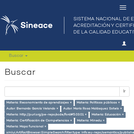
Camb
nave
Buscar
Buscar
Ir
Materia: Reconomiento de aprendizajes ×
Materia: Políticas públicas ×
Autor: Bernardo García Velando ×
Autor: María Rosa Malásquez Sotelo ×
Materia: http://purl.org/pe-repo/ocde/ford#5.03.01 ×
Materia: Educación ×
Materia: Certificación de Competencias ×
Materia: Minedu ×
Materia: Mapa funcional ×
xmlui.ArtifactBrowser.SimpleSearch.filter.type: info:eu-repo/semantics/publish