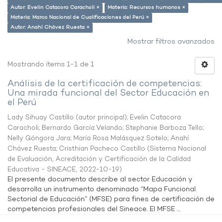
Autor: Evelin Catacora Caracholi ×
Materia: Recursos humanos ×
Materia: Marco Nacional de Cualificaciones del Perú ×
Autor: Anahí Chávez Ruesta ×
Mostrar filtros avanzados
Mostrando ítems 1-1 de 1
Análisis de la certificación de competencias:
Una mirada funcional del Sector Educación en
el Perú
Lady Sihuay Castillo (autor principal)
;
Evelin Catacora
Caracholi
;
Bernardo García Velando
;
Stephanie Barboza Tello
;
Nelly Góngora Jara
;
María Rosa Malásquez Sotelo
;
Anahí
Chávez Ruesta
;
Cristhian Pacheco Castillo
(
Sistema Nacional
de Evaluación, Acreditación y Certificación de la Calidad
Educativa - SINEACE
,
2022-10-19
)
El presente documento describe al sector Educación y
desarrolla un instrumento denominado “Mapa Funcional
Sectorial de Educación” (MFSE) para fines de certificación de
competencias profesionales del Sineace. El MFSE ...