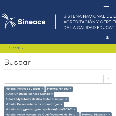
Camb
nave
Buscar
Buscar
Ir
Materia: Políticas públicas ×
Materia: Minedu ×
Autor: Cristhian Pacheco Castillo ×
Autor: Lady Sihuay Castillo (autor principal) ×
Materia: Reconomiento de aprendizajes ×
Materia: http://purl.org/pe-repo/ocde/ford#5.03.01 ×
Materia: Marco Nacional de Cualificaciones del Perú ×
Materia: Educación ×