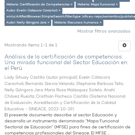
Materia: Certificación de Competencias ×
Materia: Mapa funcional ×
Autor: Evelin Catacora Caracholi ×
xmlui.ArtifactBrowser.SimpleSearch.filter.type: info:eu-repo/semantics/publish
Autor: Nelly Góngora Jara ×
Materia: Recursos humanos ×
Mostrar filtros avanzados
Mostrando ítems 1-1 de 1
Análisis de la certificación de competencias:
Una mirada funcional del Sector Educación en
el Perú
Lady Sihuay Castillo (autor principal)
;
Evelin Catacora
Caracholi
;
Bernardo García Velando
;
Stephanie Barboza Tello
;
Nelly Góngora Jara
;
María Rosa Malásquez Sotelo
;
Anahí
Chávez Ruesta
;
Cristhian Pacheco Castillo
(
Sistema Nacional
de Evaluación, Acreditación y Certificación de la Calidad
Educativa - SINEACE
,
2022-10-19
)
El presente documento describe al sector Educación y
desarrolla un instrumento denominado “Mapa Funcional
Sectorial de Educación” (MFSE) para fines de certificación de
competencias profesionales del Sineace. El MFSE ...