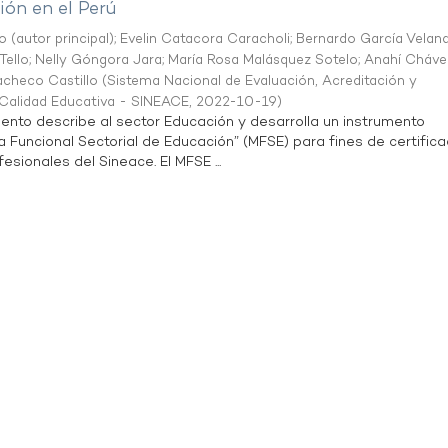
ón en el Perú
o (autor principal)
;
Evelin Catacora Caracholi
;
Bernardo García Velan
Tello
;
Nelly Góngora Jara
;
María Rosa Malásquez Sotelo
;
Anahí Cháve
acheco Castillo
(
Sistema Nacional de Evaluación, Acreditación y
a Calidad Educativa - SINEACE
,
2022-10-19
)
ento describe al sector Educación y desarrolla un instrumento
Funcional Sectorial de Educación” (MFSE) para fines de certifica
sionales del Sineace. El MFSE ...