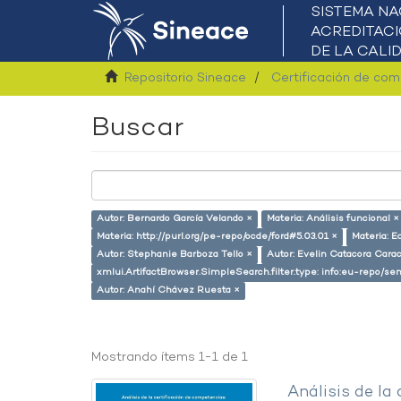
Repositorio Sineace
Certificación de co
Buscar
Autor: Bernardo García Velando ×
Materia: Análisis funcional ×
Materia: http://purl.org/pe-repo/ocde/ford#5.03.01 ×
Materia: E
Autor: Stephanie Barboza Tello ×
Autor: Evelin Catacora Carac
xmlui.ArtifactBrowser.SimpleSearch.filter.type: info:eu-repo/s
Autor: Anahí Chávez Ruesta ×
Mostrando ítems 1-1 de 1
Análisis de la