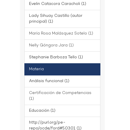
Evelin Catacora Caracholi (1)
Lady Sihuay Castillo (autor
principal) (1)
María Rosa Malásquez Sotelo (1)
Nelly Góngora Jara (1)
Stephanie Barboza Tello (1)
Materia
Análisis funcional (1)
Certificación de Competencias
(1)
Educación (1)
http://purl.org/pe-
repo/ocde/ford#5.03.01 (1)