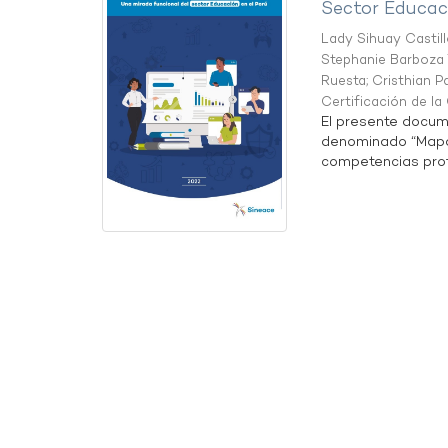
Sector Educaci
Lady Sihuay Castill
Stephanie Barboza 
Ruesta
;
Cristhian P
Certificación de l
El presente docum
denominado “Mapa 
competencias profe