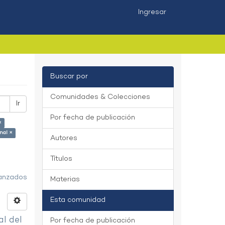
Ingresar
Buscar por
Comunidades & Colecciones
Ir
Por fecha de publicación
×
nal ×
Autores
Títulos
vanzados
Materias
Esta comunidad
al del
Por fecha de publicación