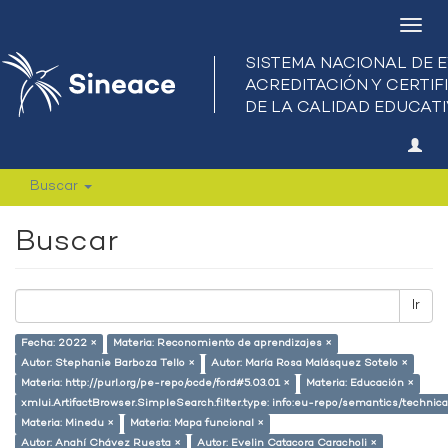
Camb
nave
Buscar
Buscar
Ir
Fecha: 2022 ×
Materia: Reconomiento de aprendizajes ×
Autor: Stephanie Barboza Tello ×
Autor: María Rosa Malásquez Sotelo ×
Materia: http://purl.org/pe-repo/ocde/ford#5.03.01 ×
Materia: Educación ×
xmlui.ArtifactBrowser.SimpleSearch.filter.type: info:eu-repo/semantics/techni
Materia: Minedu ×
Materia: Mapa funcional ×
Autor: Anahí Chávez Ruesta ×
Autor: Evelin Catacora Caracholi ×