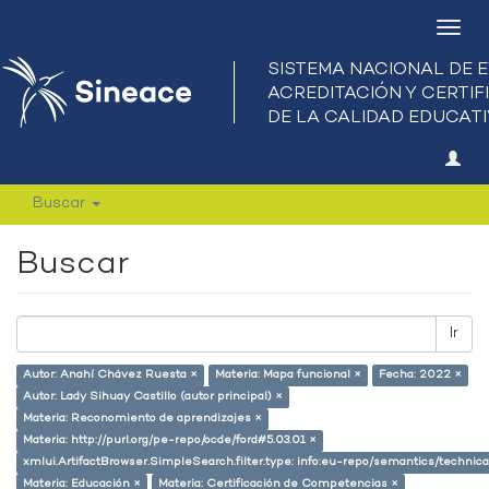
Camb
nave
Buscar
Buscar
Ir
Autor: Anahí Chávez Ruesta ×
Materia: Mapa funcional ×
Fecha: 2022 ×
Autor: Lady Sihuay Castillo (autor principal) ×
Materia: Reconomiento de aprendizajes ×
Materia: http://purl.org/pe-repo/ocde/ford#5.03.01 ×
xmlui.ArtifactBrowser.SimpleSearch.filter.type: info:eu-repo/semantics/techni
Materia: Educación ×
Materia: Certificación de Competencias ×