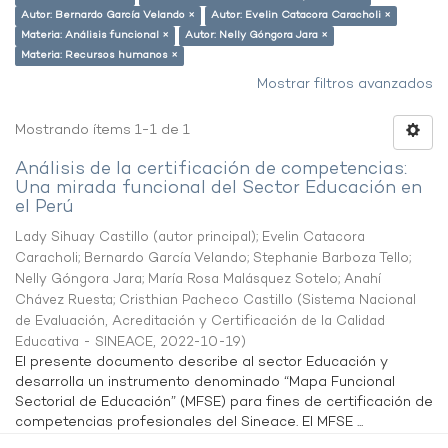
Autor: Bernardo García Velando ×
Autor: Evelin Catacora Caracholi ×
Materia: Análisis funcional ×
Autor: Nelly Góngora Jara ×
Materia: Recursos humanos ×
Mostrar filtros avanzados
Mostrando ítems 1-1 de 1
Análisis de la certificación de competencias:
Una mirada funcional del Sector Educación en
el Perú
Lady Sihuay Castillo (autor principal)
;
Evelin Catacora
Caracholi
;
Bernardo García Velando
;
Stephanie Barboza Tello
;
Nelly Góngora Jara
;
María Rosa Malásquez Sotelo
;
Anahí
Chávez Ruesta
;
Cristhian Pacheco Castillo
(
Sistema Nacional
de Evaluación, Acreditación y Certificación de la Calidad
Educativa - SINEACE
,
2022-10-19
)
El presente documento describe al sector Educación y
desarrolla un instrumento denominado “Mapa Funcional
Sectorial de Educación” (MFSE) para fines de certificación de
competencias profesionales del Sineace. El MFSE ...