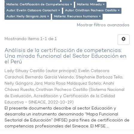
Materia: Certificación de Competencias ×
Materia: Minedu ×
Autor: Evelin Catacora Caracholi ×
Autor: Cristhian Pacheco Castillo ×
Autor: Nelly Góngora Jara ×
Materia: Recursos humanos ×
Mostrar filtros avanzados
Mostrando ítems 1-1 de 1
Análisis de la certificación de competencias:
Una mirada funcional del Sector Educación en
el Perú
Lady Sihuay Castillo (autor principal)
;
Evelin Catacora
Caracholi
;
Bernardo García Velando
;
Stephanie Barboza Tello
;
Nelly Góngora Jara
;
María Rosa Malásquez Sotelo
;
Anahí
Chávez Ruesta
;
Cristhian Pacheco Castillo
(
Sistema Nacional
de Evaluación, Acreditación y Certificación de la Calidad
Educativa - SINEACE
,
2022-10-19
)
El presente documento describe al sector Educación y
desarrolla un instrumento denominado “Mapa Funcional
Sectorial de Educación” (MFSE) para fines de certificación de
competencias profesionales del Sineace. El MFSE ...