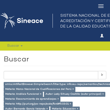
Camb
nave
Buscar
Buscar
Ir
xmlui.ArtifactBrowser.SimpleSearch.filter.type: info:eu-repo/semantics/techni
Materia: Marco Nacional de Cualificaciones del Perú ×
Materia: Análisis funcional ×
Autor: Lady Sihuay Castillo (autor principal) ×
Materia: Reconomiento de aprendizajes ×
Materia: http://purl.org/pe-repo/ocde/ford#5.03.01 ×
Autor: Bernardo García Velando ×
Materia: Educación ×