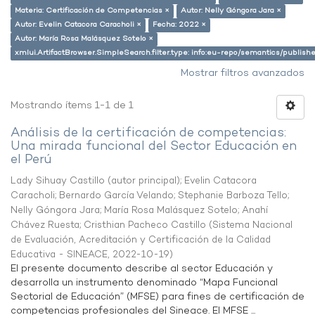
Materia: Certificación de Competencias ×
Autor: Nelly Góngora Jara ×
Autor: Evelin Catacora Caracholi ×
Fecha: 2022 ×
Autor: María Rosa Malásquez Sotelo ×
xmlui.ArtifactBrowser.SimpleSearch.filter.type: info:eu-repo/semantics/publish
Mostrar filtros avanzados
Mostrando ítems 1-1 de 1
Análisis de la certificación de competencias:
Una mirada funcional del Sector Educación en
el Perú
Lady Sihuay Castillo (autor principal)
;
Evelin Catacora
Caracholi
;
Bernardo García Velando
;
Stephanie Barboza Tello
;
Nelly Góngora Jara
;
María Rosa Malásquez Sotelo
;
Anahí
Chávez Ruesta
;
Cristhian Pacheco Castillo
(
Sistema Nacional
de Evaluación, Acreditación y Certificación de la Calidad
Educativa - SINEACE
,
2022-10-19
)
El presente documento describe al sector Educación y
desarrolla un instrumento denominado “Mapa Funcional
Sectorial de Educación” (MFSE) para fines de certificación de
competencias profesionales del Sineace. El MFSE ...