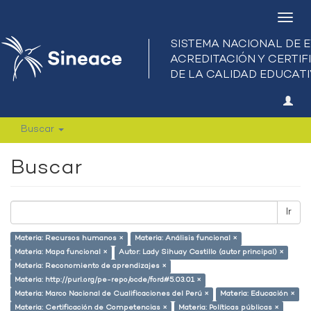
Camb
nave
Buscar
Buscar
Ir
Materia: Recursos humanos ×
Materia: Análisis funcional ×
Materia: Mapa funcional ×
Autor: Lady Sihuay Castillo (autor principal) ×
Materia: Reconomiento de aprendizajes ×
Materia: http://purl.org/pe-repo/ocde/ford#5.03.01 ×
Materia: Marco Nacional de Cualificaciones del Perú ×
Materia: Educación ×
Materia: Certificación de Competencias ×
Materia: Políticas públicas ×