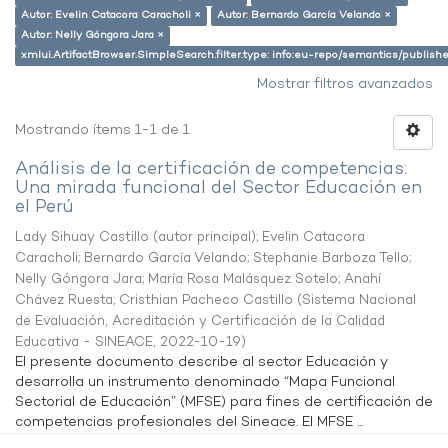
Autor: Evelin Catacora Caracholi ×
Autor: Bernardo García Velando ×
Autor: Nelly Góngora Jara ×
xmlui.ArtifactBrowser.SimpleSearch.filter.type: info:eu-repo/semantics/publish
Mostrar filtros avanzados
Mostrando ítems 1-1 de 1
Análisis de la certificación de competencias:
Una mirada funcional del Sector Educación en
el Perú
Lady Sihuay Castillo (autor principal)
;
Evelin Catacora
Caracholi
;
Bernardo García Velando
;
Stephanie Barboza Tello
;
Nelly Góngora Jara
;
María Rosa Malásquez Sotelo
;
Anahí
Chávez Ruesta
;
Cristhian Pacheco Castillo
(
Sistema Nacional
de Evaluación, Acreditación y Certificación de la Calidad
Educativa - SINEACE
,
2022-10-19
)
El presente documento describe al sector Educación y
desarrolla un instrumento denominado “Mapa Funcional
Sectorial de Educación” (MFSE) para fines de certificación de
competencias profesionales del Sineace. El MFSE ...