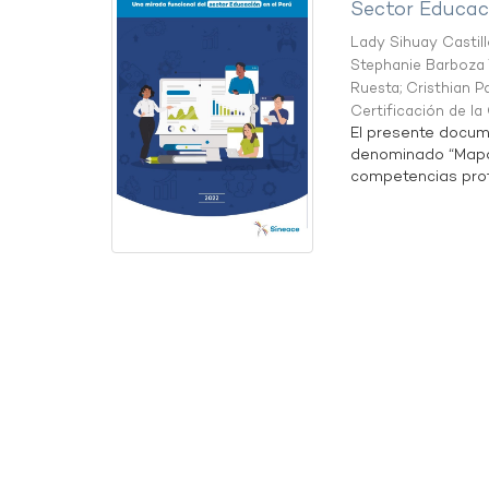
Sector Educaci
Lady Sihuay Castill
Stephanie Barboza 
Ruesta
;
Cristhian P
Certificación de l
El presente docum
denominado “Mapa 
competencias profe