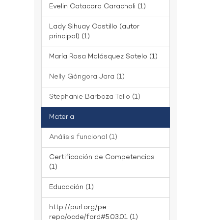
Evelin Catacora Caracholi (1)
Lady Sihuay Castillo (autor
principal) (1)
María Rosa Malásquez Sotelo (1)
Nelly Góngora Jara (1)
Stephanie Barboza Tello (1)
Materia
Análisis funcional (1)
Certificación de Competencias
(1)
Educación (1)
http://purl.org/pe-
repo/ocde/ford#5.03.01 (1)