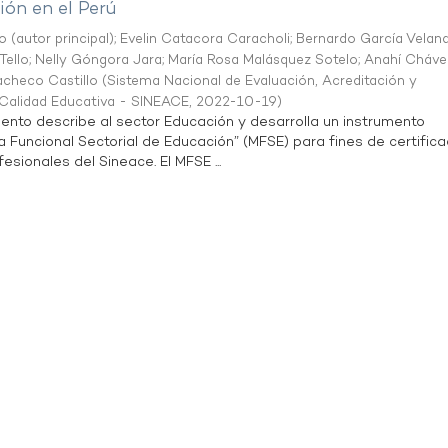
ón en el Perú
o (autor principal)
;
Evelin Catacora Caracholi
;
Bernardo García Velan
Tello
;
Nelly Góngora Jara
;
María Rosa Malásquez Sotelo
;
Anahí Cháve
acheco Castillo
(
Sistema Nacional de Evaluación, Acreditación y
a Calidad Educativa - SINEACE
,
2022-10-19
)
ento describe al sector Educación y desarrolla un instrumento
Funcional Sectorial de Educación” (MFSE) para fines de certifica
sionales del Sineace. El MFSE ...