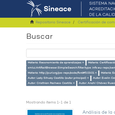
Repositorio Sineace
Certificación de co
Buscar
Materia: Reconomiento de aprendizajes ×
Materia: Certificac
xmlui.ArtifactBrowser.SimpleSearch.filter.type: info:eu-repo/s
Materia: http://purl.org/pe-repo/ocde/ford#5.03.01 ×
Materia: E
Autor: Lady Sihuay Castillo (autor principal) ×
Autor: Evelin Ca
Autor: Cristhian Pacheco Castillo ×
Autor: Anahí Chávez Rues
Mostrando ítems 1-1 de 1
Análisis de la