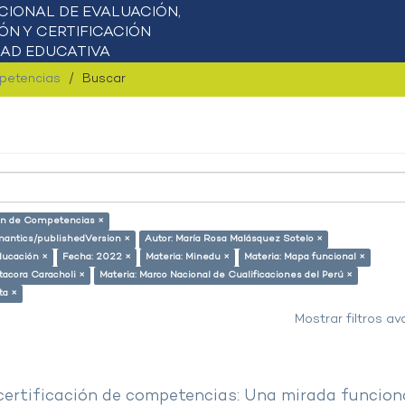
mpetencias
Buscar
ión de Competencias ×
emantics/publishedVersion ×
Autor: María Rosa Malásquez Sotelo ×
ducación ×
Fecha: 2022 ×
Materia: Minedu ×
Materia: Mapa funcional ×
tacora Caracholi ×
Materia: Marco Nacional de Cualificaciones del Perú ×
ta ×
Mostrar filtros a
 certificación de competencias: Una mirada funcion