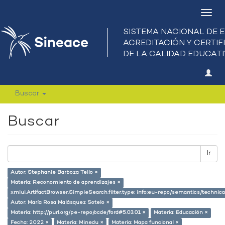
Camb
nave
Buscar
Buscar
Ir
Autor: Stephanie Barboza Tello ×
Materia: Reconomiento de aprendizajes ×
xmlui.ArtifactBrowser.SimpleSearch.filter.type: info:eu-repo/semantics/techni
Autor: María Rosa Malásquez Sotelo ×
Materia: http://purl.org/pe-repo/ocde/ford#5.03.01 ×
Materia: Educación ×
Fecha: 2022 ×
Materia: Minedu ×
Materia: Mapa funcional ×