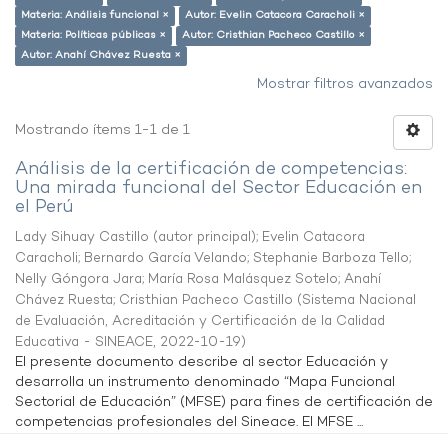
Materia: Análisis funcional ×
Autor: Evelin Catacora Caracholi ×
Materia: Políticas públicas ×
Autor: Cristhian Pacheco Castillo ×
Autor: Anahí Chávez Ruesta ×
Mostrar filtros avanzados
Mostrando ítems 1-1 de 1
Análisis de la certificación de competencias:
Una mirada funcional del Sector Educación en
el Perú
Lady Sihuay Castillo (autor principal)
;
Evelin Catacora
Caracholi
;
Bernardo García Velando
;
Stephanie Barboza Tello
;
Nelly Góngora Jara
;
María Rosa Malásquez Sotelo
;
Anahí
Chávez Ruesta
;
Cristhian Pacheco Castillo
(
Sistema Nacional
de Evaluación, Acreditación y Certificación de la Calidad
Educativa - SINEACE
,
2022-10-19
)
El presente documento describe al sector Educación y
desarrolla un instrumento denominado “Mapa Funcional
Sectorial de Educación” (MFSE) para fines de certificación de
competencias profesionales del Sineace. El MFSE ...