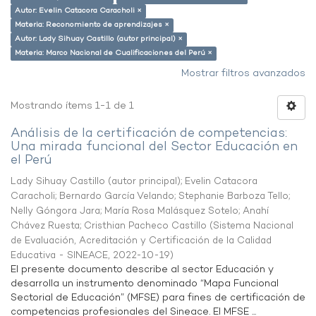
Autor: Evelin Catacora Caracholi ×
Materia: Reconomiento de aprendizajes ×
Autor: Lady Sihuay Castillo (autor principal) ×
Materia: Marco Nacional de Cualificaciones del Perú ×
Mostrar filtros avanzados
Mostrando ítems 1-1 de 1
Análisis de la certificación de competencias:
Una mirada funcional del Sector Educación en
el Perú
Lady Sihuay Castillo (autor principal)
;
Evelin Catacora
Caracholi
;
Bernardo García Velando
;
Stephanie Barboza Tello
;
Nelly Góngora Jara
;
María Rosa Malásquez Sotelo
;
Anahí
Chávez Ruesta
;
Cristhian Pacheco Castillo
(
Sistema Nacional
de Evaluación, Acreditación y Certificación de la Calidad
Educativa - SINEACE
,
2022-10-19
)
El presente documento describe al sector Educación y
desarrolla un instrumento denominado “Mapa Funcional
Sectorial de Educación” (MFSE) para fines de certificación de
competencias profesionales del Sineace. El MFSE ...