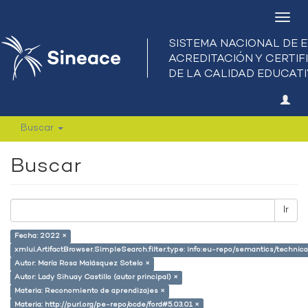
Camb
nave
Buscar
Buscar
Ir
Fecha: 2022 ×
xmlui.ArtifactBrowser.SimpleSearch.filter.type: info:eu-repo/semantics/techni
Autor: María Rosa Malásquez Sotelo ×
Autor: Lady Sihuay Castillo (autor principal) ×
Materia: Reconomiento de aprendizajes ×
Materia: http://purl.org/pe-repo/ocde/ford#5.03.01 ×