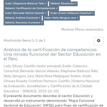
Autor: Stephanie Barboza Tello ×
Materia: Educación ×
Materia: Certificación de Competencias ×
Autor: Bernardo García Velando ×
Autor: Evelin Catacora Caracholi ×
Materia: Análisis funcional ×
Autor: Nelly Góngora Jara ×
Materia: Recursos humanos ×
Mostrar filtros avanzados
Mostrando ítems 1-1 de 1
Análisis de la certificación de competencias:
Una mirada funcional del Sector Educación en
el Perú
Lady Sihuay Castillo (autor principal)
;
Evelin Catacora
Caracholi
;
Bernardo García Velando
;
Stephanie Barboza Tello
;
Nelly Góngora Jara
;
María Rosa Malásquez Sotelo
;
Anahí
Chávez Ruesta
;
Cristhian Pacheco Castillo
(
Sistema Nacional
de Evaluación, Acreditación y Certificación de la Calidad
Educativa - SINEACE
,
2022-10-19
)
El presente documento describe al sector Educación y
desarrolla un instrumento denominado “Mapa Funcional
Sectorial de Educación” (MFSE) para fines de certificación de